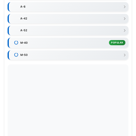
A-8
A-42
A-52
M-40
POPULAR
M-50