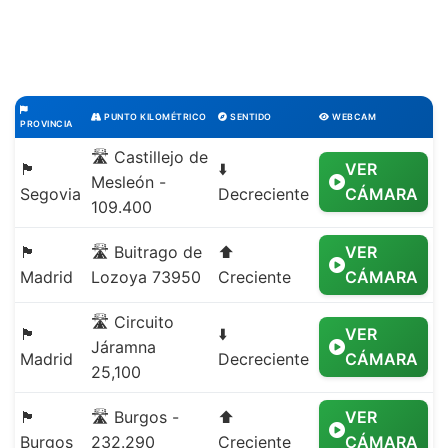
PUNTO KILOMÉTRICO
SENTIDO
WEBCAM
PROVINCIA
🛣️ Castillejo de
🏴
⬇️
VER
Mesleón -
Segovia
Decreciente
CÁMARA
109.400
🏴
🛣️ Buitrago de
⬆️
VER
Madrid
Lozoya 73950
Creciente
CÁMARA
🛣️ Circuito
🏴
⬇️
VER
Járamna
Madrid
Decreciente
CÁMARA
25,100
🏴
🛣️ Burgos -
⬆️
VER
Burgos
232.290
Creciente
CÁMARA