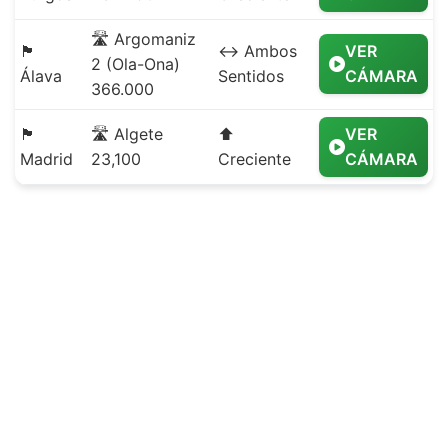
🛣️ Argomaniz
🏴
↔️ Ambos
VER
2 (Ola-Ona)
Álava
Sentidos
CÁMARA
366.000
🏴
🛣️ Algete
⬆️
VER
Madrid
23,100
Creciente
CÁMARA