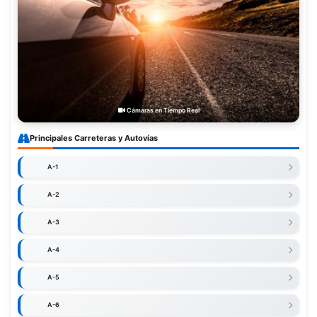
Cámaras en Tiempo Real
Principales Carreteras y Autovías
A-1
A-2
A-3
A-4
A-5
A-6