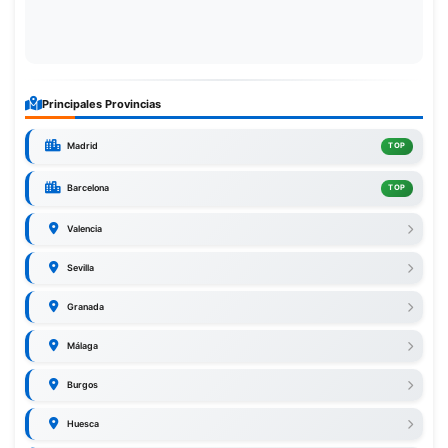
Principales Provincias
Madrid
TOP
Barcelona
TOP
Valencia
Sevilla
Granada
Málaga
Burgos
Huesca