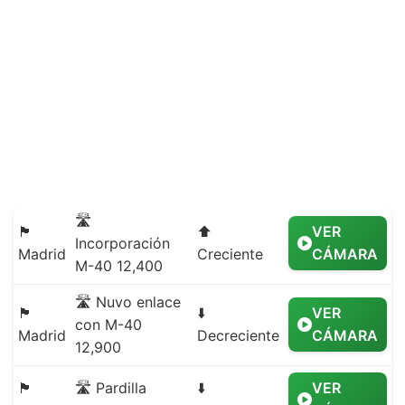
🛣️
🏴
⬆️
VER
Incorporación
Madrid
Creciente
CÁMARA
M-40 12,400
🛣️ Nuvo enlace
🏴
⬇️
VER
con M-40
Madrid
Decreciente
CÁMARA
12,900
🏴
🛣️ Pardilla
⬇️
VER