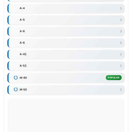
A-4
A-5
A-6
A-8
A-42
A-52
M-40
POPULAR
M-50