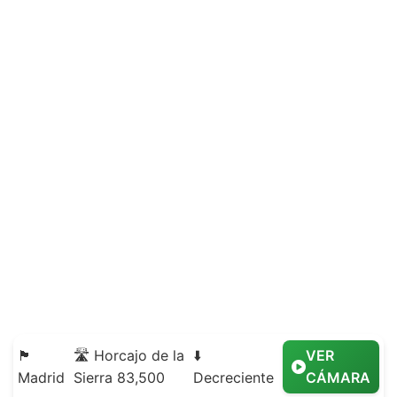
🏴
🛣️ Horcajo de la
⬇️
VER
Madrid
Sierra 83,500
Decreciente
CÁMARA