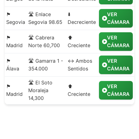
🏴
🛣️ Enlace
⬇️
VER
Segovia
Segovia 98.65
Decreciente
CÁMARA
🏴
🛣️ Cabrera
⬆️
VER
Madrid
Norte 60,700
Creciente
CÁMARA
🏴
🛣️ Gamarra 1 -
↔️ Ambos
VER
Álava
354.000
Sentidos
CÁMARA
🛣️ El Soto
🏴
⬆️
VER
Moraleja
Madrid
Creciente
CÁMARA
14,300