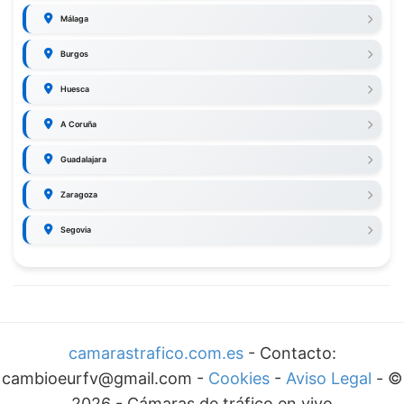
Málaga
Burgos
Huesca
A Coruña
Guadalajara
Zaragoza
Segovia
camarastrafico.com.es
- Contacto:
cambioeurfv@gmail.com -
Cookies
-
Aviso Legal
-
©
2026
-
Cámaras de tráfico en vivo