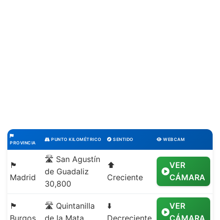
PUNTO KILOMÉTRICO
SENTIDO
WEBCAM
PROVINCIA
🛣️ San Agustín
🏴
⬆️
VER
de Guadaliz
Madrid
Creciente
CÁMARA
30,800
🏴
🛣️ Quintanilla
⬇️
VER
Burgos
de la Mata
Decreciente
CÁMARA