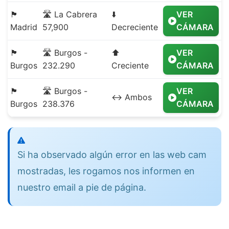
🏴
🛣️ La Cabrera
⬇️
VER
Madrid
57,900
Decreciente
CÁMARA
🏴
🛣️ Burgos -
⬆️
VER
Burgos
232.290
Creciente
CÁMARA
🏴
🛣️ Burgos -
VER
↔️ Ambos
Burgos
238.376
CÁMARA
Si ha observado algún error en las web cam
mostradas, les rogamos nos informen en
nuestro email a pie de página.