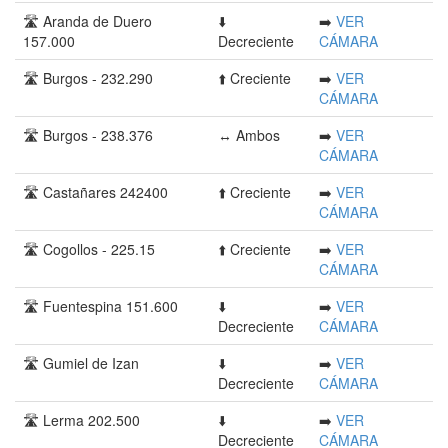
🛣️ Aranda de Duero
⬇️
➡️
VER
157.000
Decreciente
CÁMARA
🛣️ Burgos - 232.290
⬆️ Creciente
➡️
VER
CÁMARA
🛣️ Burgos - 238.376
↔️ Ambos
➡️
VER
CÁMARA
🛣️ Castañares 242400
⬆️ Creciente
➡️
VER
CÁMARA
🛣️ Cogollos - 225.15
⬆️ Creciente
➡️
VER
CÁMARA
🛣️ Fuentespina 151.600
⬇️
➡️
VER
Decreciente
CÁMARA
🛣️ Gumiel de Izan
⬇️
➡️
VER
Decreciente
CÁMARA
🛣️ Lerma 202.500
⬇️
➡️
VER
Decreciente
CÁMARA