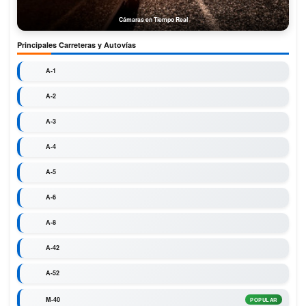
Cámaras en Tiempo Real
Principales Carreteras y Autovías
A-1
A-2
A-3
A-4
A-5
A-6
A-8
A-42
A-52
M-40
POPULAR