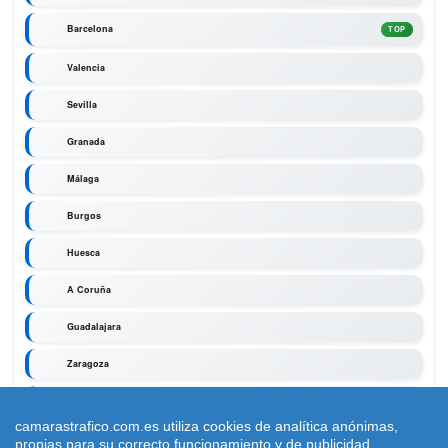
Barcelona
TOP
Valencia
Sevilla
Granada
Málaga
Burgos
Huesca
A Coruña
Guadalajara
Zaragoza
Segovia
camarastrafico.com.es utiliza cookies de analítica anónimas,
propias para su correcto funcionamiento y de publicidad.