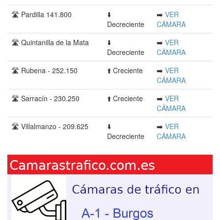
🛣️ Pardilla 141.800
⬇️
➡️
VER
Decreciente
CÁMARA
🛣️ Quintanilla de la Mata
⬇️
➡️
VER
Decreciente
CÁMARA
🛣️ Rubena - 252.150
⬆️ Creciente
➡️
VER
CÁMARA
🛣️ Sarracín - 230.250
⬆️ Creciente
➡️
VER
CÁMARA
🛣️ Villalmanzo - 209.625
⬇️
➡️
VER
Decreciente
CÁMARA