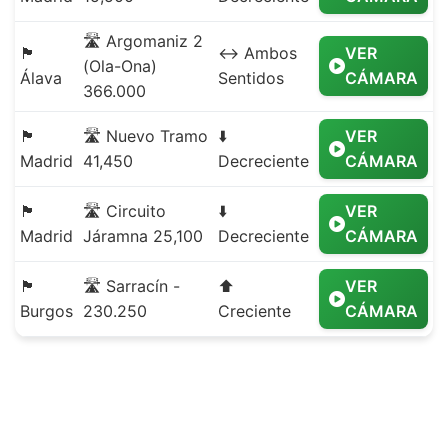
🛣️ Argomaniz 2
🏴
↔️ Ambos
VER
(Ola-Ona)
Álava
Sentidos
CÁMARA
366.000
🏴
🛣️ Nuevo Tramo
⬇️
VER
Madrid
41,450
Decreciente
CÁMARA
🏴
🛣️ Circuito
⬇️
VER
Madrid
Járamna 25,100
Decreciente
CÁMARA
🏴
🛣️ Sarracín -
⬆️
VER
Burgos
230.250
Creciente
CÁMARA