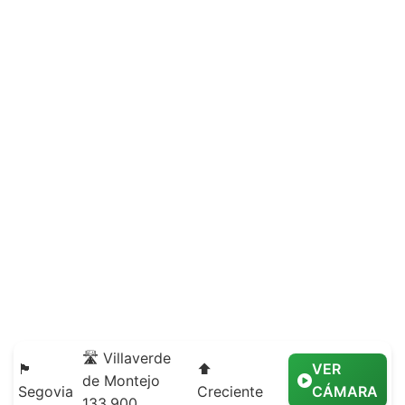
🛣️ Villaverde
🏴
⬆️
VER
de Montejo
Segovia
Creciente
CÁMARA
133,900