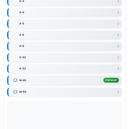
A-3
A-4
A-5
A-6
A-8
A-42
A-52
M-40
POPULAR
M-50