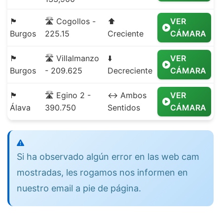
🏴
🛣️ Cogollos -
⬆️
VER
Burgos
225.15
Creciente
CÁMARA
🏴
🛣️ Villalmanzo
⬇️
VER
Burgos
- 209.625
Decreciente
CÁMARA
🏴
🛣️ Egino 2 -
↔️ Ambos
VER
Álava
390.750
Sentidos
CÁMARA
Si ha observado algún error en las web cam
mostradas, les rogamos nos informen en
nuestro email a pie de página.