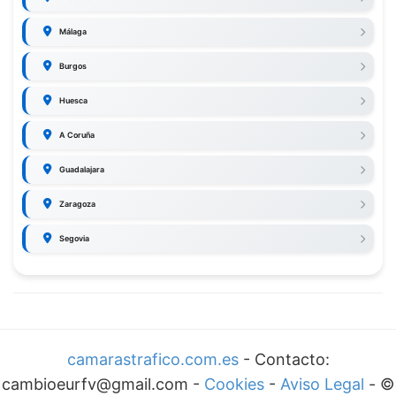
Málaga
Burgos
Huesca
A Coruña
Guadalajara
Zaragoza
Segovia
camarastrafico.com.es
- Contacto:
cambioeurfv@gmail.com -
Cookies
-
Aviso Legal
-
©