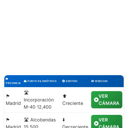
PUNTO KILOMÉTRICO
SENTIDO
WEBCAM
PROVINCIA
🛣️
🏴
⬆️
VER
Incorporación
Madrid
Creciente
CÁMARA
M-40 12,400
🏴
🛣️ Alcobendas
⬇️
VER
Madrid
15,500
Decreciente
CÁMARA