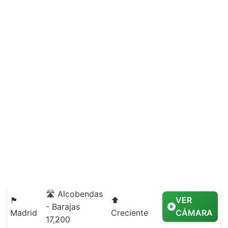
🛣️ Alcobendas
🏴
⬆️
VER
- Barajas
Madrid
Creciente
CÁMARA
17,200