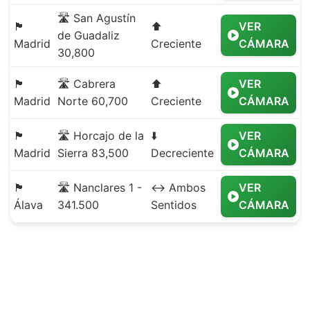
🛣️ San Agustín
🏴
⬆️
VER
de Guadaliz
Madrid
Creciente
CÁMARA
30,800
🏴
🛣️ Cabrera
⬆️
VER
Madrid
Norte 60,700
Creciente
CÁMARA
🏴
🛣️ Horcajo de la
⬇️
VER
Madrid
Sierra 83,500
Decreciente
CÁMARA
🏴
🛣️ Nanclares 1 -
↔️ Ambos
VER
Álava
341.500
Sentidos
CÁMARA