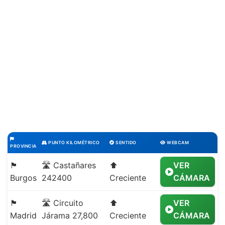
PUNTO KILOMÉTRICO
SENTIDO
WEBCAM
PROVINCIA
🏴
🛣️ Castañares
⬆️
VER
Burgos
242400
Creciente
CÁMARA
🏴
🛣️ Circuito
⬆️
VER
Madrid
Járama 27,800
Creciente
CÁMARA