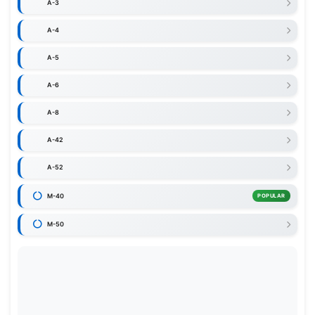
A-3
A-4
A-5
A-6
A-8
A-42
A-52
M-40
POPULAR
M-50