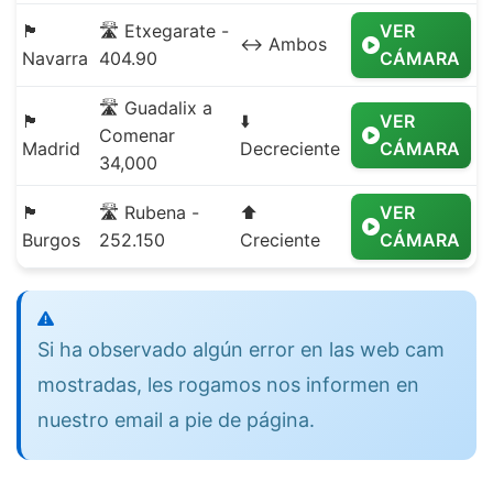
🏴
🛣️ Etxegarate -
VER
↔️ Ambos
Navarra
404.90
CÁMARA
🛣️ Guadalix a
🏴
⬇️
VER
Comenar
Madrid
Decreciente
CÁMARA
34,000
🏴
🛣️ Rubena -
⬆️
VER
Burgos
252.150
Creciente
CÁMARA
Si ha observado algún error en las web cam
mostradas, les rogamos nos informen en
nuestro email a pie de página.