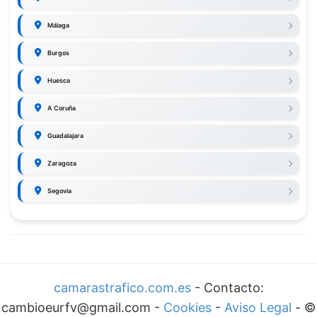
Málaga
Burgos
Huesca
A Coruña
Guadalajara
Zaragoza
Segovia
camarastrafico.com.es
- Contacto:
cambioeurfv@gmail.com -
Cookies
-
Aviso Legal
-
©