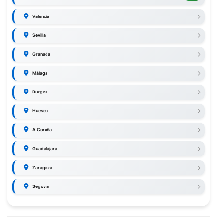
Valencia
Sevilla
Granada
Málaga
Burgos
Huesca
A Coruña
Guadalajara
Zaragoza
Segovia