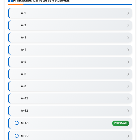
Principales Carreteras y Autovías
A-1
A-2
A-3
A-4
A-5
A-6
A-8
A-42
A-52
M-40
POPULAR
M-50