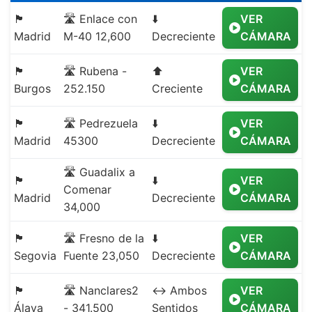
🏴
🛣️ Enlace con
⬇️
VER
Madrid
M-40 12,600
Decreciente
CÁMARA
🏴
🛣️ Rubena -
⬆️
VER
Burgos
252.150
Creciente
CÁMARA
🏴
🛣️ Pedrezuela
⬇️
VER
Madrid
45300
Decreciente
CÁMARA
🛣️ Guadalix a
🏴
⬇️
VER
Comenar
Madrid
Decreciente
CÁMARA
34,000
🏴
🛣️ Fresno de la
⬇️
VER
Segovia
Fuente 23,050
Decreciente
CÁMARA
🏴
🛣️ Nanclares2
↔️ Ambos
VER
Álava
- 341.500
Sentidos
CÁMARA