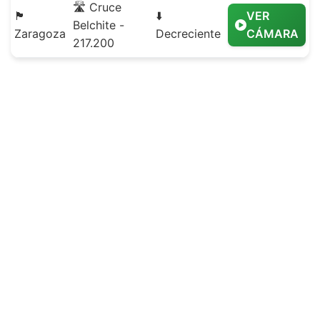
🛣️ Cruce
🏴
⬇️
VER
Belchite -
Zaragoza
Decreciente
CÁMARA
217.200