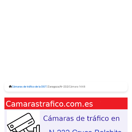
Cámaras de tráfico de la DGT
/
Zaragoza
/
N-232
/
Cámara 1448