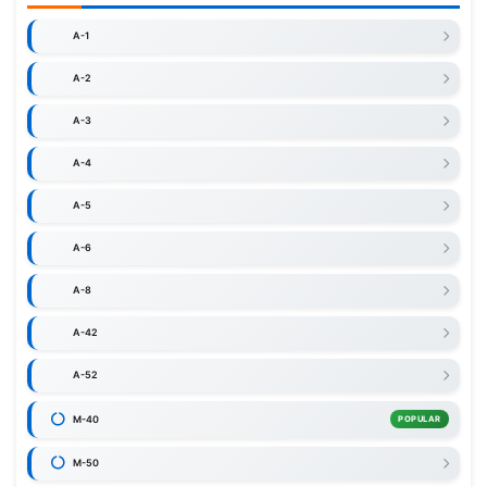
A-1
A-2
A-3
A-4
A-5
A-6
A-8
A-42
A-52
M-40
POPULAR
M-50