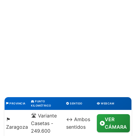
PUNTO
PROVINCIA
SENTIDO
WEBCAM
KILOMÉTRICO
🛣️ Variante
🏴
↔️ Ambos
VER
Casetas -
Zaragoza
sentidos
CÁMARA
249.600