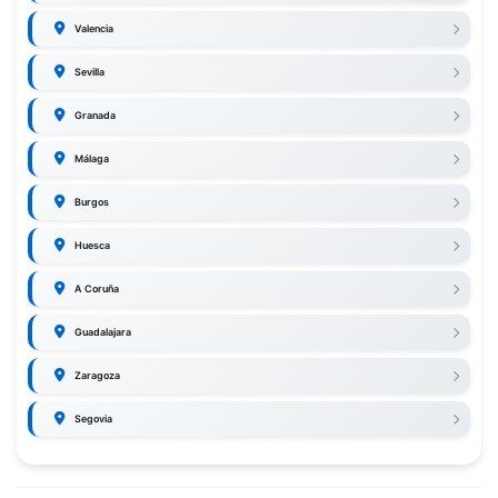
Valencia
Sevilla
Granada
Málaga
Burgos
Huesca
A Coruña
Guadalajara
Zaragoza
Segovia