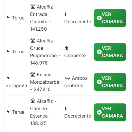
🛣️ Alcañiz -
Entrada
⬇️
VER
🏴 Teruel
Circuito -
Decreciente
CÁMARA
141.250
🛣️ Alcañiz -
Cruce
⬆️
VER
🏴 Teruel
Puigmoreno -
Creciente
CÁMARA
148.976
🛣️ Enlace
🏴
↔️ Ambos
VER
Monzalbarba
Zaragoza
sentidos
CÁMARA
- 247.410
🛣️ Alcañiz -
Camino
⬇️
VER
🏴 Teruel
Estanca -
Decreciente
CÁMARA
138.125