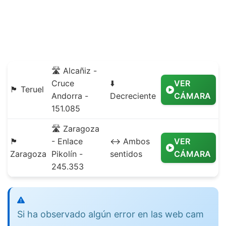
🛣️ Alcañiz -
Cruce
⬇️
VER
🏴 Teruel
Andorra -
Decreciente
CÁMARA
151.085
🛣️ Zaragoza
🏴
- Enlace
↔️ Ambos
VER
Zaragoza
Pikolín -
sentidos
CÁMARA
245.353
Si ha observado algún error en las web cam