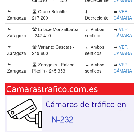
Circuito - 141.250
Decreciente
CÁMARA
🏴󠁭󠁶󠁳󠁣󠁿
🛣️ Cruce Belchite -
⬇️
➡️
VER
Zaragoza
217.200
Decreciente
CÁMARA
🏴󠁭󠁶󠁳󠁣󠁿
🛣️ Enlace Monzalbarba
↔️ Ambos
➡️
VER
Zaragoza
- 247.410
sentidos
CÁMARA
🏴󠁭󠁶󠁳󠁣󠁿
🛣️ Variante Casetas -
↔️ Ambos
➡️
VER
Zaragoza
249.600
sentidos
CÁMARA
🏴󠁭󠁶󠁳󠁣󠁿
🛣️ Zaragoza - Enlace
↔️ Ambos
➡️
VER
Zaragoza
Pikolín - 245.353
sentidos
CÁMARA