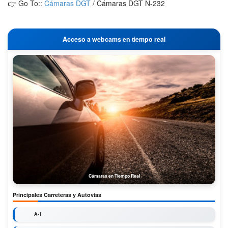
👉 Go To::
Cámaras DGT
/
Cámaras DGT N-232
Acceso a webcams en tiempo real
Cámaras en Tiempo Real
Principales Carreteras y Autovías
A-1