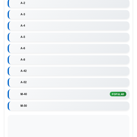
A-2
A-3
A-4
A-5
A-6
A-8
A-42
A-52
M-40
POPULAR
M-50