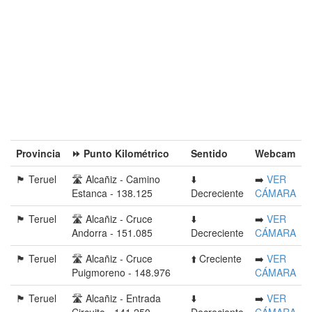
Provincia󠁭󠁶󠁳󠁣󠁿
⏩ Punto Kilométrico
Sentido
Webcam
🏴󠁭󠁶󠁳󠁣󠁿 Teruel
🛣️ Alcañiz - Camino
⬇️
➡️
VER
Estanca - 138.125
Decreciente
CÁMARA
🏴󠁭󠁶󠁳󠁣󠁿 Teruel
🛣️ Alcañiz - Cruce
⬇️
➡️
VER
Andorra - 151.085
Decreciente
CÁMARA
🏴󠁭󠁶󠁳󠁣󠁿 Teruel
🛣️ Alcañiz - Cruce
⬆️ Creciente
➡️
VER
Puigmoreno - 148.976
CÁMARA
🏴󠁭󠁶󠁳󠁣󠁿 Teruel
🛣️ Alcañiz - Entrada
⬇️
➡️
VER