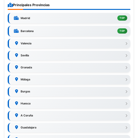
Principales Provincias
Madrid
TOP
Barcelona
TOP
Valencia
Sevilla
Granada
Málaga
Burgos
Huesca
A Coruña
Guadalajara