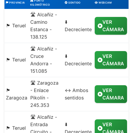
PUNTO
PROVINCIA
SENTIDO
WEBCAM
KILOMÉTRICO
🛣️ Alcañiz -
Camino
⬇️
VER
🏴 Teruel
Estanca -
Decreciente
CÁMARA
138.125
🛣️ Alcañiz -
Cruce
⬇️
VER
🏴 Teruel
Andorra -
Decreciente
CÁMARA
151.085
🛣️ Zaragoza
🏴
- Enlace
↔️ Ambos
VER
Zaragoza
Pikolín -
sentidos
CÁMARA
245.353
🛣️ Alcañiz -
Entrada
⬇️
VER
🏴 Teruel
Circuito -
Decreciente
CÁMARA