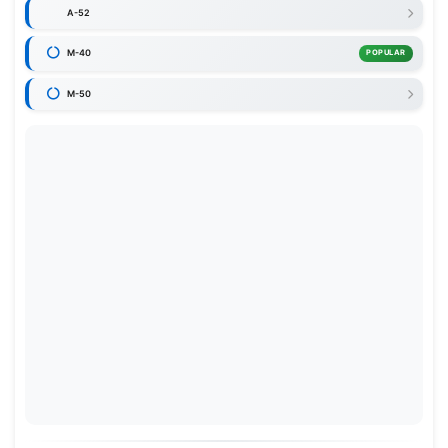
A-52
M-40
POPULAR
M-50