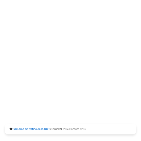
Cámaras de tráfico de la DGT
/
Teruel
/
N-232
/
Cámara 1205