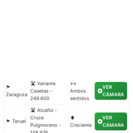
🛣️ Variante
↔️
🏴
VER
Casetas -
Ambos
Zaragoza
CÁMARA
249.600
sentidos
🛣️ Alcañiz -
Cruce
⬆️
VER
🏴 Teruel
Puigmoreno -
Creciente
CÁMARA
148.976