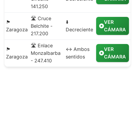
141.250
🛣️ Cruce
🏴
⬇️
VER
Belchite -
Zaragoza
Decreciente
CÁMARA
217.200
🛣️ Enlace
🏴
↔️ Ambos
VER
Monzalbarba
Zaragoza
sentidos
CÁMARA
- 247.410