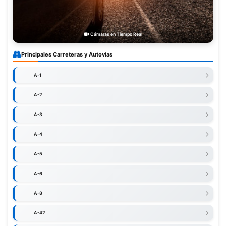
Cámaras en Tiempo Real
Principales Carreteras y Autovías
A-1
A-2
A-3
A-4
A-5
A-6
A-8
A-42