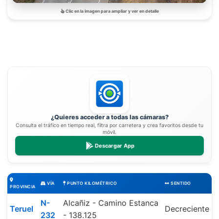
Clic en la imagen para ampliar y ver en detalle
¿Quieres acceder a todas las cámaras?
Consulta el tráfico en tiempo real, filtra por carretera y crea favoritos desde tu
móvil.
Descargar App
VÍA
PUNTO KILOMÉTRICO
SENTIDO
PROVINCIA
N-
Alcañiz - Camino Estanca
Teruel
Decreciente
232
- 138.125