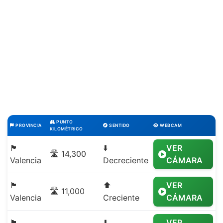
PUNTO
PROVINCIA
SENTIDO
WEBCAM
KILOMÉTRICO
🏴
⬇️
VER
🛣️ 14,300
Valencia
Decreciente
CÁMARA
🏴
⬆️
VER
🛣️ 11,000
Valencia
Creciente
CÁMARA
🏴
⬇️
VER