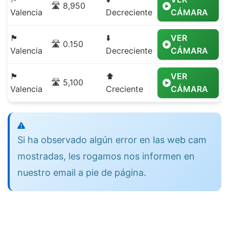
🛣️ 8,950
Valencia
Decreciente
CÁMARA
🏴
⬇️
VER
🛣️ 0.150
Valencia
Decreciente
CÁMARA
🏴
⬆️
VER
🛣️ 5,100
Valencia
Creciente
CÁMARA
Si ha observado algún error en las web cam
mostradas, les rogamos nos informen en
nuestro email a pie de página.