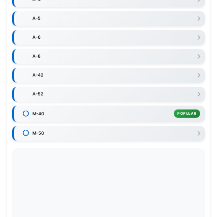
A-5
A-6
A-8
A-42
A-52
M-40
POPULAR
M-50