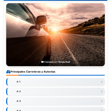
Cámaras en Tiempo Real
Principales Carreteras y Autovías
A-1
A-2
A-3
A-4