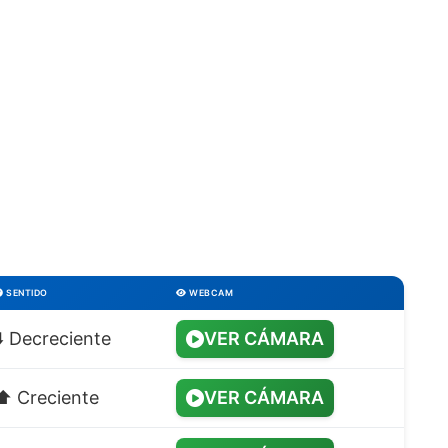
SENTIDO
WEBCAM
⬇️ Decreciente
VER CÁMARA
⬆️ Creciente
VER CÁMARA