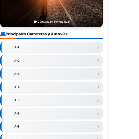
Cámaras en Tiempo Real
Principales Carreteras y Autovías
A-1
A-2
A-3
A-4
A-5
A-6
A-8