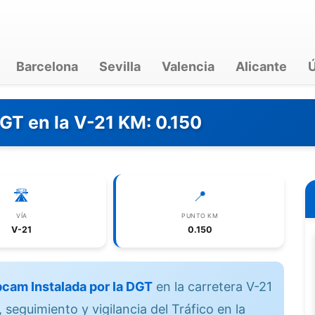
Barcelona
Sevilla
Valencia
Alicante
Ú
GT en la V-21 KM: 0.150
🛣️
📍
VÍA
PUNTO KM
V-21
0.150
cam Instalada por la DGT
en la carretera V-21
 seguimiento y vigilancia del Tráfico en la