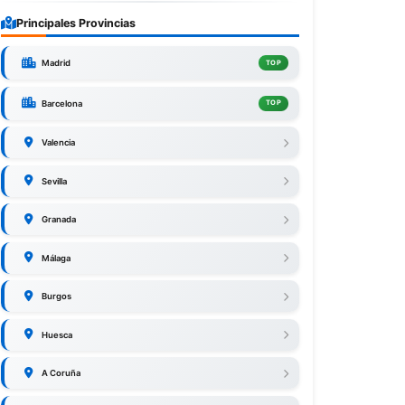
Principales Provincias
Madrid
TOP
Barcelona
TOP
Valencia
Sevilla
Granada
Málaga
Burgos
Huesca
A Coruña