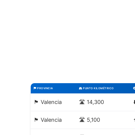
PROVINCIA
PUNTO KILOMÉTRICO
🏴 Valencia
🛣️ 14,300
🏴 Valencia
🛣️ 5,100