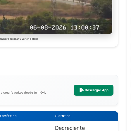
en para ampliar y ver en detalle
Descargar App
a y crea favoritos desde tu móvil.
ILOMÉTRICO
SENTIDO
Decreciente