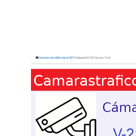
Cámaras de tráfico de la DGT
/
Valencia
/
V-21
/
Cámara 1344