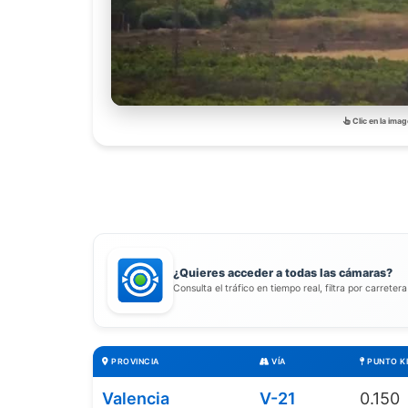
Clic en la imag
¿Quieres acceder a todas las cámaras?
Consulta el tráfico en tiempo real, filtra por carreter
PROVINCIA
VÍA
PUNTO K
Valencia
V-21
0.150