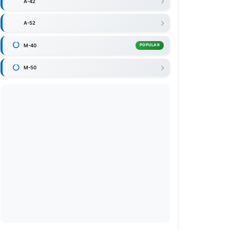
A-42
A-52
M-40
POPULAR
M-50