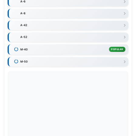
A-6
A-8
A-42
A-52
M-40
POPULAR
M-50