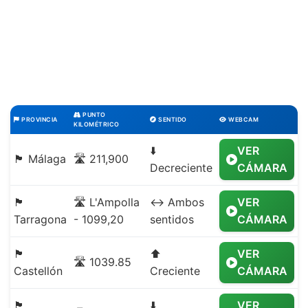
PUNTO
PROVINCIA
SENTIDO
WEBCAM
KILOMÉTRICO
⬇️
VER
🏴 Málaga
🛣️ 211,900
Decreciente
CÁMARA
🏴
🛣️ L'Ampolla
↔️ Ambos
VER
Tarragona
- 1099,20
sentidos
CÁMARA
🏴
⬆️
VER
🛣️ 1039.85
Castellón
Creciente
CÁMARA
🏴
⬇️
VER