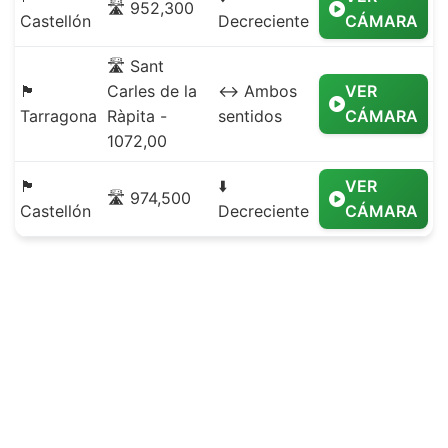
🛣️ 952,300
Castellón
Decreciente
CÁMARA
🛣️ Sant
🏴
Carles de la
↔️ Ambos
VER
Tarragona
Ràpita -
sentidos
CÁMARA
1072,00
🏴
⬇️
VER
🛣️ 974,500
Castellón
Decreciente
CÁMARA