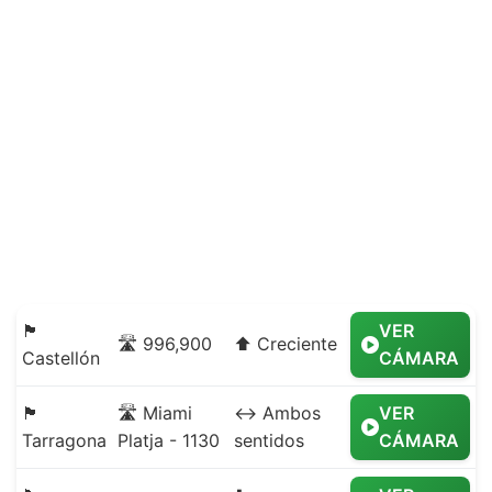
🏴
VER
🛣️ 996,900
⬆️ Creciente
Castellón
CÁMARA
🏴
🛣️ Miami
↔️ Ambos
VER
Tarragona
Platja - 1130
sentidos
CÁMARA