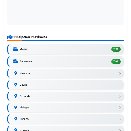
Principales Provincias
Madrid
TOP
Barcelona
TOP
Valencia
Sevilla
Granada
Málaga
Burgos
Huesca