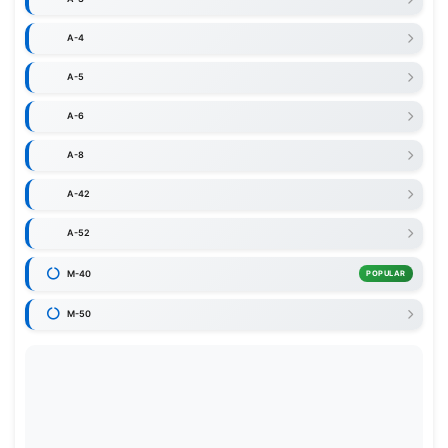
A-4
A-5
A-6
A-8
A-42
A-52
M-40
POPULAR
M-50