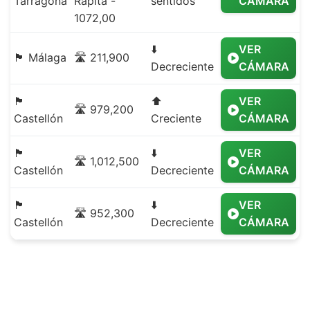
Tarragona
Ràpita -
sentidos
CÁMARA
1072,00
⬇️
VER
🏴 Málaga
🛣️ 211,900
Decreciente
CÁMARA
🏴
⬆️
VER
🛣️ 979,200
Castellón
Creciente
CÁMARA
🏴
⬇️
VER
🛣️ 1,012,500
Castellón
Decreciente
CÁMARA
🏴
⬇️
VER
🛣️ 952,300
Castellón
Decreciente
CÁMARA