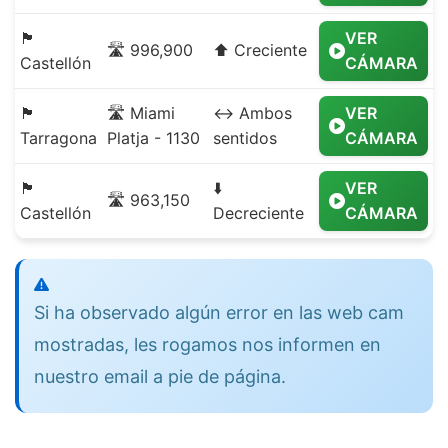
🏴
VER
🛣️ 996,900
⬆️ Creciente
Castellón
CÁMARA
🏴
🛣️ Miami
↔️ Ambos
VER
Tarragona
Platja - 1130
sentidos
CÁMARA
🏴
⬇️
VER
🛣️ 963,150
Castellón
Decreciente
CÁMARA
Si ha observado algún error en las web cam
mostradas, les rogamos nos informen en
nuestro email a pie de página.