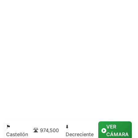
🏴
⬇️
VER
🛣️ 974,500
Castellón
Decreciente
CÁMARA