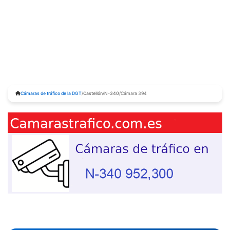
Cámaras de tráfico de la DGT
/
Castellón
/
N-340
/
Cámara 394