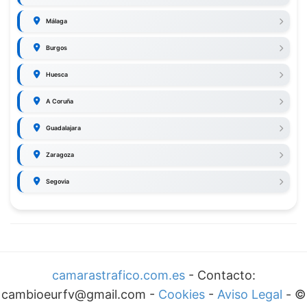
Málaga
Burgos
Huesca
A Coruña
Guadalajara
Zaragoza
Segovia
camarastrafico.com.es
- Contacto:
cambioeurfv@gmail.com -
Cookies
-
Aviso Legal
-
©