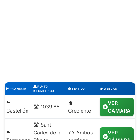
PUNTO
PROVINCIA
SENTIDO
WEBCAM
KILOMÉTRICO
🏴
⬆️
VER
🛣️ 1039.85
Castellón
Creciente
CÁMARA
🛣️ Sant
🏴
Carles de la
↔️ Ambos
VER