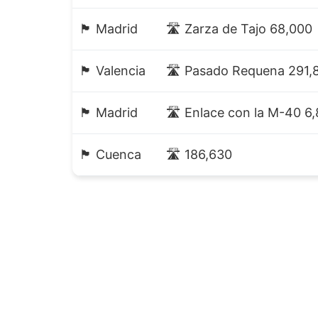
🏴 Madrid
🛣️ Zarza de Tajo 68,000
🏴 Valencia
🛣️ Pasado Requena 291,
🏴 Madrid
🛣️ Enlace con la M-40 6
🏴 Cuenca
🛣️ 186,630