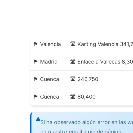
🏴 Valencia
🛣️ Karting Valencia 341,
🏴 Madrid
🛣️ Enlace a Vallecas 8,3
🏴 Cuenca
🛣️ 246,750
🏴 Cuenca
🛣️ 80,400
Si ha observado algún error en las
en nuestro email a pie de página.