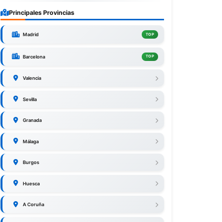
Principales Provincias
Madrid
TOP
Barcelona
TOP
Valencia
Sevilla
Granada
Málaga
Burgos
Huesca
A Coruña