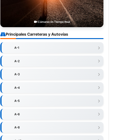
Cámaras en Tiempo Real
Principales Carreteras y Autovías
A-1
A-2
A-3
A-4
A-5
A-6
A-8