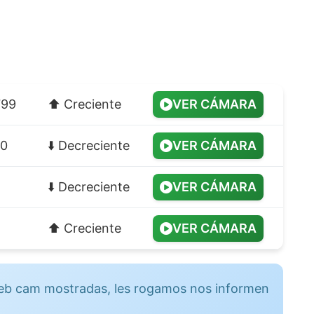
799
⬆️ Creciente
VER CÁMARA
00
⬇️ Decreciente
VER CÁMARA
⬇️ Decreciente
VER CÁMARA
⬆️ Creciente
VER CÁMARA
 web cam mostradas, les rogamos nos informen