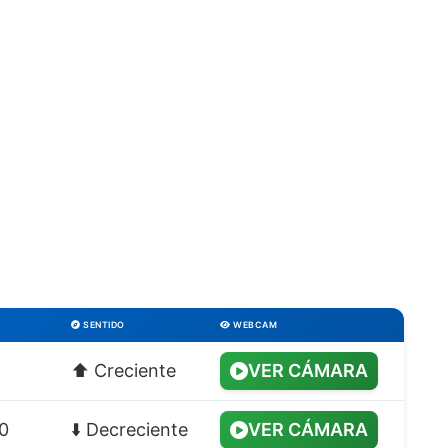
SENTIDO
WEBCAM
⬆️ Creciente
VER CÁMARA
0
⬇️ Decreciente
VER CÁMARA