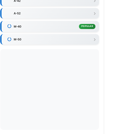
A-42
A-52
M-40
POPULAR
M-50