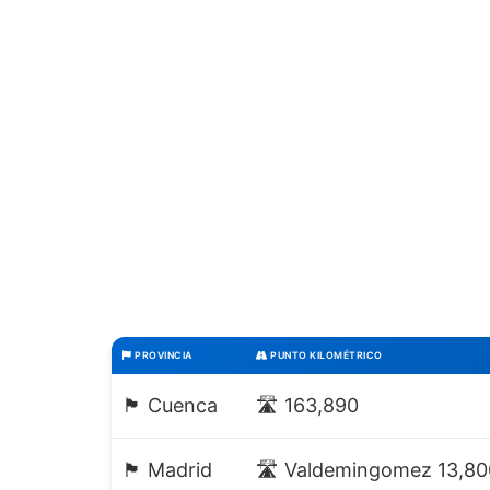
PROVINCIA
PUNTO KILOMÉTRICO
🏴 Cuenca
🛣️ 163,890
🏴 Madrid
🛣️ Valdemingomez 13,80