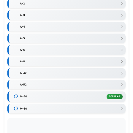
A-2
A-3
A-4
A-5
A-6
A-8
A-42
A-52
M-40
POPULAR
M-50