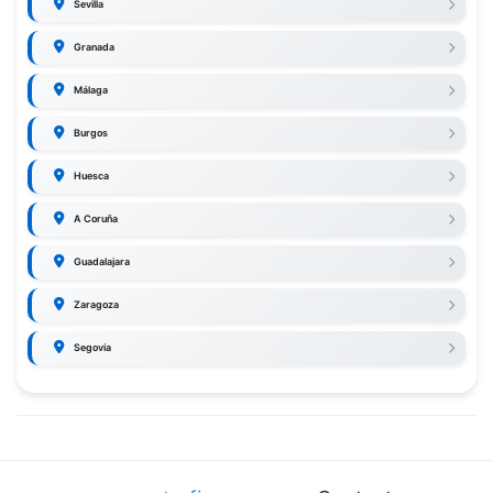
Sevilla
Granada
Málaga
Burgos
Huesca
A Coruña
Guadalajara
Zaragoza
Segovia