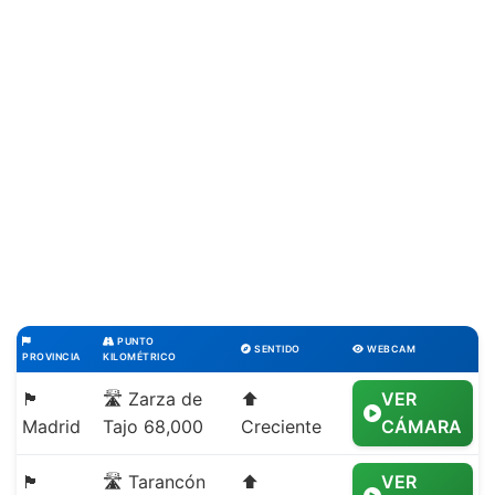
PUNTO
SENTIDO
WEBCAM
PROVINCIA
KILOMÉTRICO
🏴
🛣️ Zarza de
⬆️
VER
Madrid
Tajo 68,000
Creciente
CÁMARA
🏴
🛣️ Tarancón
⬆️
VER