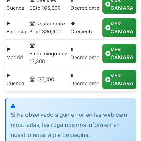
🏴
🛣️ Saelices
⬇️
VER
Cuenca
ESte 106,800
Decreciente
CÁMARA
🏴
🛣️ Restaurante
⬆️
VER
Valencia
Pont 336,600
Creciente
CÁMARA
🛣️
🏴
⬇️
VER
Valdemingomez
Madrid
Decreciente
CÁMARA
13,800
🏴
⬇️
VER
🛣️ 175,100
Cuenca
Decreciente
CÁMARA
Si ha observado algún error en las web cam
mostradas, les rogamos nos informen en
nuestro email a pie de página.