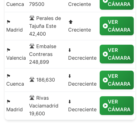
Cuenca
79500
Creciente
CÁMARA
🛣️ Perales de
🏴
⬆️
VER
Tajuña Este
Madrid
Creciente
CÁMARA
42,400
🛣️ Embalse
🏴
⬇️
VER
Contreras
Valencia
Decreciente
CÁMARA
248,899
🏴
⬇️
VER
🛣️ 186,630
Cuenca
Decreciente
CÁMARA
🛣️ Rivas
🏴
⬇️
VER
Vaciamadrid
Madrid
Decreciente
CÁMARA
19,600