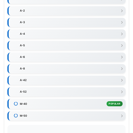
A-2
A-3
A-4
A-5
A-6
A-8
A-42
A-52
M-40
POPULAR
M-50