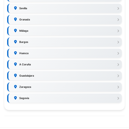
Sevilla
Granada
Málaga
Burgos
Huesca
A Coruña
Guadalajara
Zaragoza
Segovia