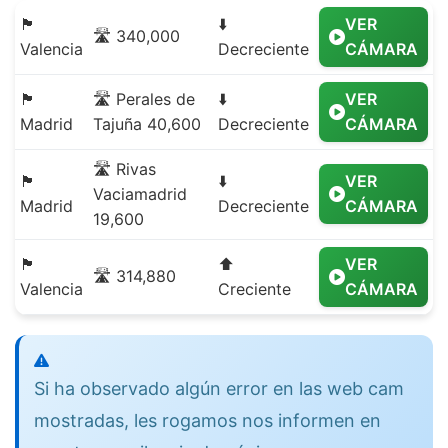
🏴
⬇️
VER
🛣️ 340,000
Valencia
Decreciente
CÁMARA
🏴
🛣️ Perales de
⬇️
VER
Madrid
Tajuña 40,600
Decreciente
CÁMARA
🛣️ Rivas
🏴
⬇️
VER
Vaciamadrid
Madrid
Decreciente
CÁMARA
19,600
🏴
⬆️
VER
🛣️ 314,880
Valencia
Creciente
CÁMARA
Si ha observado algún error en las web cam
mostradas, les rogamos nos informen en