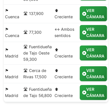
🏴
⬆️
VER
🛣️ 137,900
Cuenca
Creciente
CÁMARA
🏴
↔️ Ambos
VER
🛣️ 77,300
Cuenca
sentidos
CÁMARA
🛣️ Fuentidueña
🏴
⬆️
VER
de Tajo Oeste
Madrid
Creciente
CÁMARA
59,300
🏴
🛣️ Cerca de
⬆️
VER
Madrid
Rivas 17,500
Creciente
CÁMARA
🏴
🛣️ Fuentidueña
⬆️
VER
Madrid
de Tajo 56,800
Creciente
CÁMARA