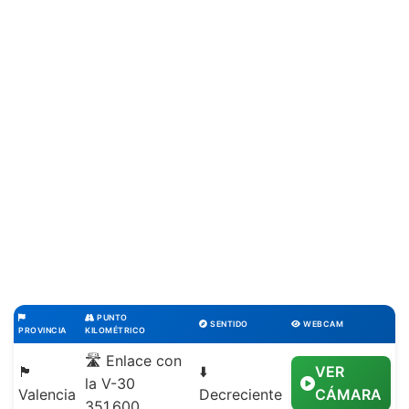
PUNTO
SENTIDO
WEBCAM
PROVINCIA
KILOMÉTRICO
🛣️ Enlace con
🏴
⬇️
VER
la V-30
Valencia
Decreciente
CÁMARA
351,600