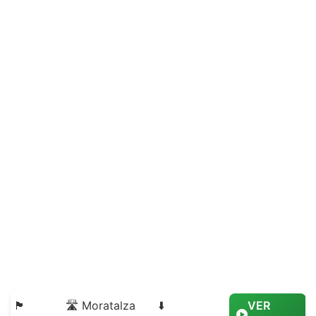
🏴
🛣️ Moratalza
⬇️
VER