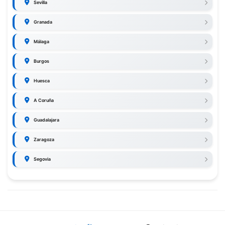
Sevilla
Granada
Málaga
Burgos
Huesca
A Coruña
Guadalajara
Zaragoza
Segovia