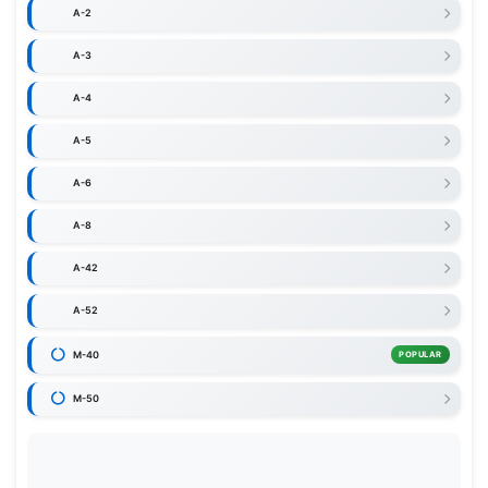
A-2
A-3
A-4
A-5
A-6
A-8
A-42
A-52
M-40
POPULAR
M-50