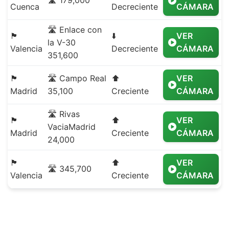
🛣️ 179,000
Cuenca
Decreciente
CÁMARA
🛣️ Enlace con
🏴
⬇️
VER
la V-30
Valencia
Decreciente
CÁMARA
351,600
🏴
🛣️ Campo Real
⬆️
VER
Madrid
35,100
Creciente
CÁMARA
🛣️ Rivas
🏴
⬆️
VER
VaciaMadrid
Madrid
Creciente
CÁMARA
24,000
🏴
⬆️
VER
🛣️ 345,700
Valencia
Creciente
CÁMARA