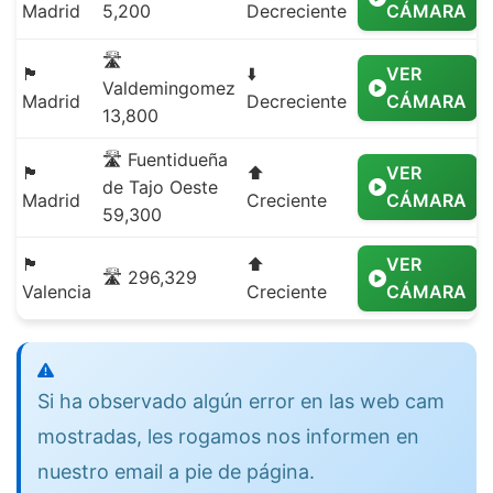
Madrid
5,200
Decreciente
CÁMARA
🛣️
🏴
⬇️
VER
Valdemingomez
Madrid
Decreciente
CÁMARA
13,800
🛣️ Fuentidueña
🏴
⬆️
VER
de Tajo Oeste
Madrid
Creciente
CÁMARA
59,300
🏴
⬆️
VER
🛣️ 296,329
Valencia
Creciente
CÁMARA
Si ha observado algún error en las web cam
mostradas, les rogamos nos informen en
nuestro email a pie de página.