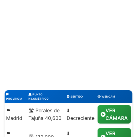
PUNTO
SENTIDO
WEBCAM
PROVINCIA
KILOMÉTRICO
🏴
🛣️ Perales de
⬇️
VER
Madrid
Tajuña 40,600
Decreciente
CÁMARA
🏴
⬇️
VER