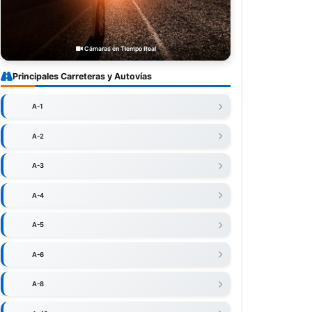
Cámaras en Tiempo Real
Principales Carreteras y Autovías
A-1
A-2
A-3
A-4
A-5
A-6
A-8