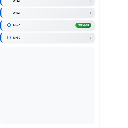
A-42
A-52
M-40
POPULAR
M-50