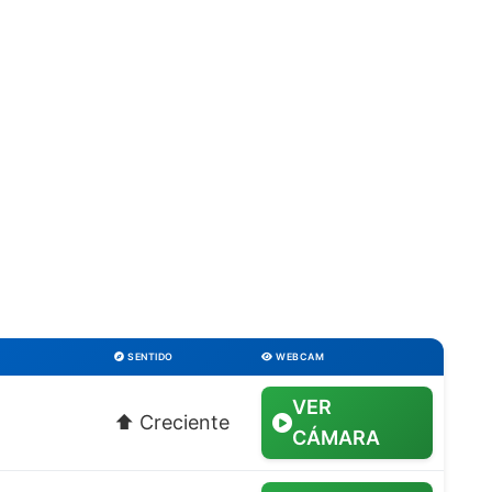
SENTIDO
WEBCAM
VER
⬆️ Creciente
CÁMARA