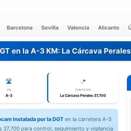
Barcelona
Sevilla
Valencia
Alicante
Ú
DGT en la A-3 KM: La Cárcava Perales
🛣️
📍
VÍA
PUNTO KM
A-3
La Cárcava Perales 37,700
cam Instalada por la DGT
en la carretera A-3
 37,700 para control, seguimiento y vigilancia