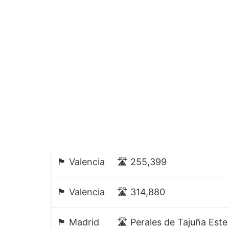
🏴 Valencia
🛣️ 255,399
🏴 Valencia
🛣️ 314,880
🏴 Madrid
🛣️ Perales de Tajuña Est