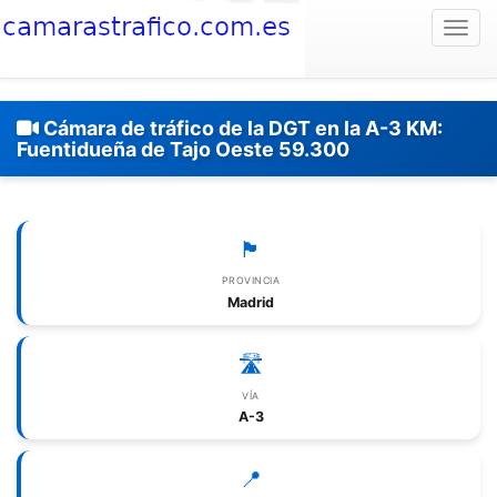
Togg
Cámara de tráfico de la DGT en la A-3 KM:
Fuentidueña de Tajo Oeste 59.300
🏴
PROVINCIA
Madrid
🛣️
VÍA
A-3
📍