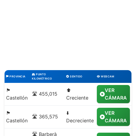
PUNTO
PROVINCIA
SENTIDO
WEBCAM
KILOMÉTRICO
🏴
⬆️
VER
🛣️ 455,015
Castellón
Creciente
CÁMARA
🏴
⬇️
VER
🛣️ 365,575
Castellón
Decreciente
CÁMARA
🛣️ Barberà