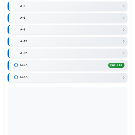
A-5
A-6
A-8
A-42
A-52
M-40
POPULAR
M-50