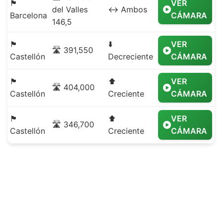
🏴
VER
del Valles
↔️ Ambos
Barcelona
CÁMARA
146,5
🏴
⬇️
VER
🛣️ 391,550
Castellón
Decreciente
CÁMARA
🏴
⬆️
VER
🛣️ 404,000
Castellón
Creciente
CÁMARA
🏴
⬆️
VER
🛣️ 346,700
Castellón
Creciente
CÁMARA