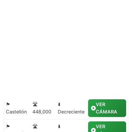
🏴
🛣️
⬇️
VER
Castellón
448,000
Decreciente
CÁMARA
🏴
🛣️
⬇️
VER