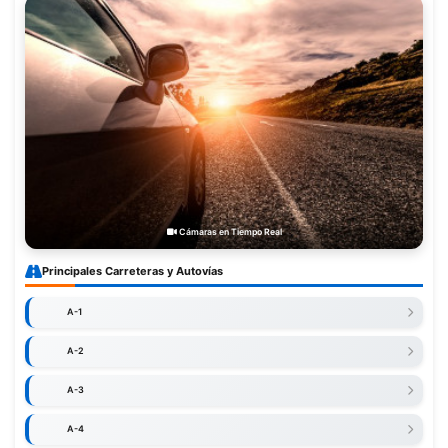
Cámaras en Tiempo Real
Principales Carreteras y Autovías
A-1
A-2
A-3
A-4