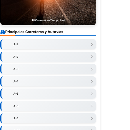
Cámaras en Tiempo Real
Principales Carreteras y Autovías
A-1
A-2
A-3
A-4
A-5
A-6
A-8