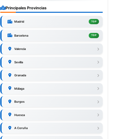
Principales Provincias
Madrid
TOP
Barcelona
TOP
Valencia
Sevilla
Granada
Málaga
Burgos
Huesca
A Coruña