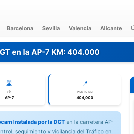
Barcelona
Sevilla
Valencia
Alicante
Ú
DGT en la AP-7 KM: 404.000
🛣️
📍
VÍA
PUNTO KM
AP-7
404,000
cam Instalada por la DGT
en la carretera AP-
trol, seguimiento y vigilancia del Tráfico en