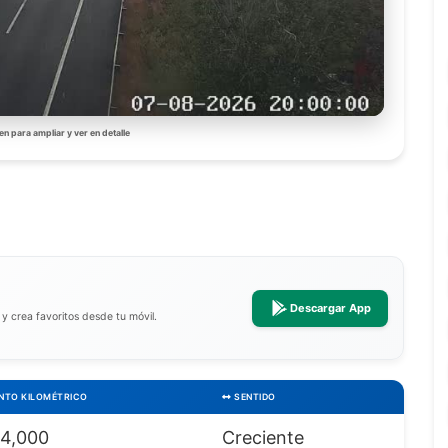
en para ampliar y ver en detalle
Descargar App
a y crea favoritos desde tu móvil.
NTO KILOMÉTRICO
SENTIDO
4,000
Creciente