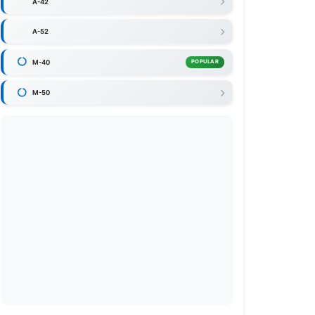
A-42
A-52
M-40
POPULAR
M-50