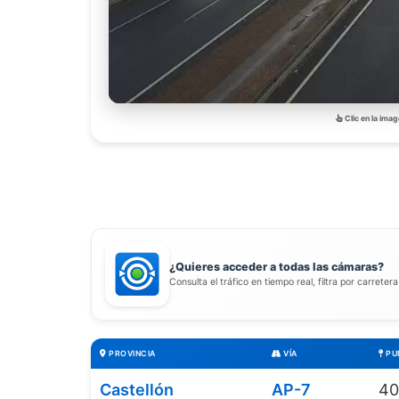
Clic en la imag
¿Quieres acceder a todas las cámaras?
Consulta el tráfico en tiempo real, filtra por carreter
PROVINCIA
VÍA
PU
Castellón
AP-7
40