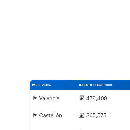
PROVINCIA
PUNTO KILOMÉTRICO
🏴 Valencia
🛣️ 478,400
🏴 Castellón
🛣️ 365,575