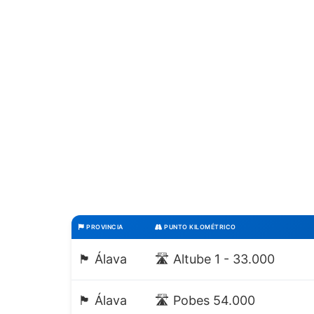
PROVINCIA
PUNTO KILOMÉTRICO
🏴 Álava
🛣️ Altube 1 - 33.000
🏴 Álava
🛣️ Pobes 54.000