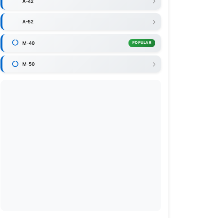
A-42
A-52
M-40
POPULAR
M-50