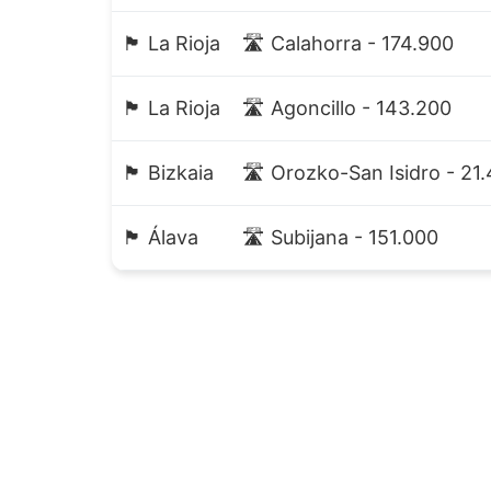
🏴 La Rioja
🛣️ Calahorra - 174.900
🏴 La Rioja
🛣️ Agoncillo - 143.200
🏴 Bizkaia
🛣️ Orozko-San Isidro - 21
🏴 Álava
🛣️ Subijana - 151.000