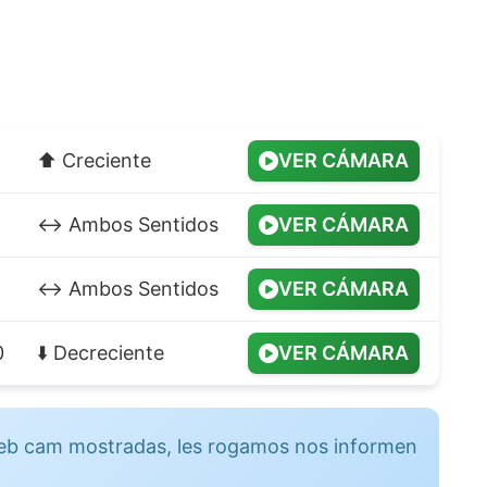
⬆️ Creciente
VER CÁMARA
↔️ Ambos Sentidos
VER CÁMARA
↔️ Ambos Sentidos
VER CÁMARA
0
⬇️ Decreciente
VER CÁMARA
 web cam mostradas, les rogamos nos informen