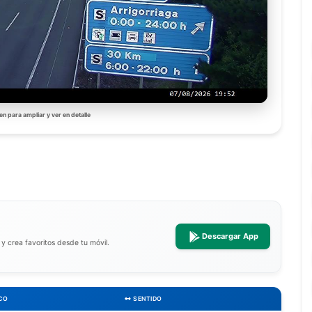
en para ampliar y ver en detalle
Descargar App
a y crea favoritos desde tu móvil.
CO
SENTIDO