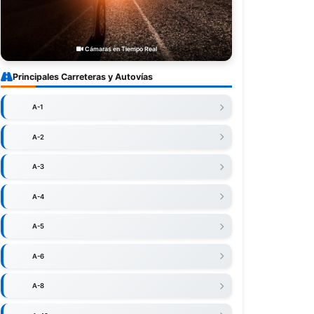
Cámaras en Tiempo Real
Principales Carreteras y Autovías
A-1
A-2
A-3
A-4
A-5
A-6
A-8