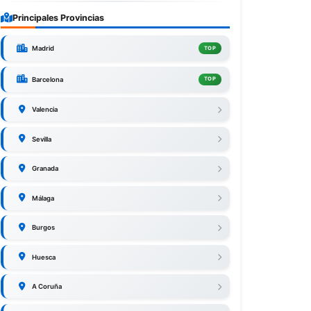
Principales Provincias
Madrid
TOP
Barcelona
TOP
Valencia
Sevilla
Granada
Málaga
Burgos
Huesca
A Coruña