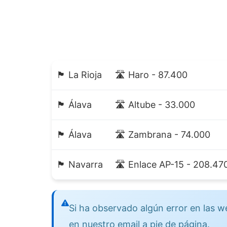
🏴 La Rioja
🛣️ Haro - 87.400
🏴 Álava
🛣️ Altube - 33.000
🏴 Álava
🛣️ Zambrana - 74.000
🏴 Navarra
🛣️ Enlace AP-15 - 208.47
Si ha observado algún error en las
en nuestro email a pie de página.