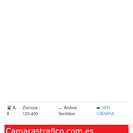
🛣️ A-
Zorroza -
↔️ Ambos
➡️
VER
8
120.400
Sentidos
CÁMARA