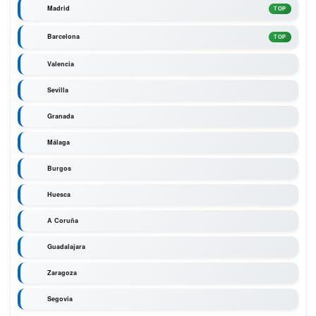
Madrid
TOP
Barcelona
TOP
Valencia
Sevilla
Granada
Málaga
Burgos
Huesca
A Coruña
Guadalajara
Zaragoza
Segovia