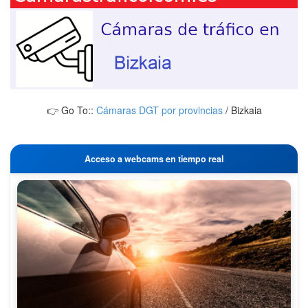
👉 Go To::
Cámaras DGT por provincias
/
Bizkaia
Acceso a webcams en tiempo real