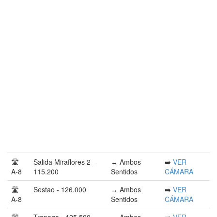
🛣️
Salida Miraflores 2 -
↔️ Ambos
➡️
VER
A-8
115.200
Sentidos
CÁMARA
🛣️
Sestao - 126.000
↔️ Ambos
➡️
VER
A-8
Sentidos
CÁMARA