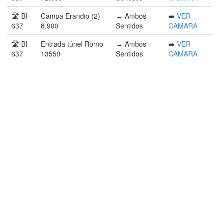
🛣️ BI-
Campa Erandio (2) -
↔️ Ambos
➡️
VER
637
8.900
Sentidos
CÁMARA
🛣️ BI-
Entrada túnel Romo -
↔️ Ambos
➡️
VER
637
13550
Sentidos
CÁMARA