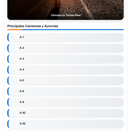
Cámaras en Tiempo Real
Principales Carreteras y Autovías
A-1
A-2
A-3
A-4
A-5
A-6
A-8
A-42
A-52