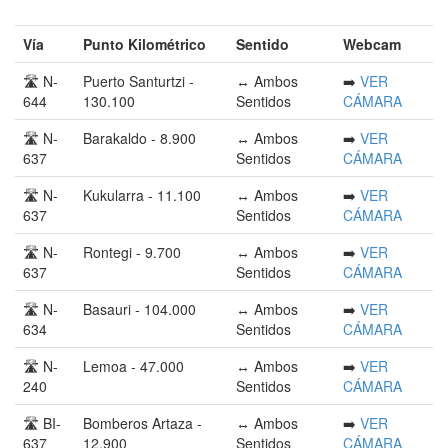
Vía
Punto Kilométrico
Sentido
Webcam
🛣️ N-
Puerto Santurtzi -
↔️ Ambos
➡️
VER
644
130.100
Sentidos
CÁMARA
🛣️ N-
Barakaldo - 8.900
↔️ Ambos
➡️
VER
637
Sentidos
CÁMARA
🛣️ N-
Kukularra - 11.100
↔️ Ambos
➡️
VER
637
Sentidos
CÁMARA
🛣️ N-
Rontegi - 9.700
↔️ Ambos
➡️
VER
637
Sentidos
CÁMARA
🛣️ N-
Basauri - 104.000
↔️ Ambos
➡️
VER
634
Sentidos
CÁMARA
🛣️ N-
Lemoa - 47.000
↔️ Ambos
➡️
VER
240
Sentidos
CÁMARA
🛣️ BI-
Bomberos Artaza -
↔️ Ambos
➡️
VER
637
12.900
Sentidos
CÁMARA