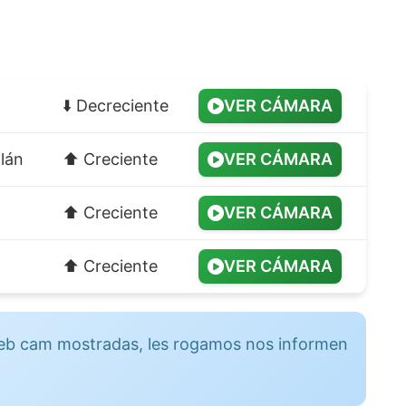
⬇️ Decreciente
VER CÁMARA
llán
⬆️ Creciente
VER CÁMARA
⬆️ Creciente
VER CÁMARA
⬆️ Creciente
VER CÁMARA
 web cam mostradas, les rogamos nos informen