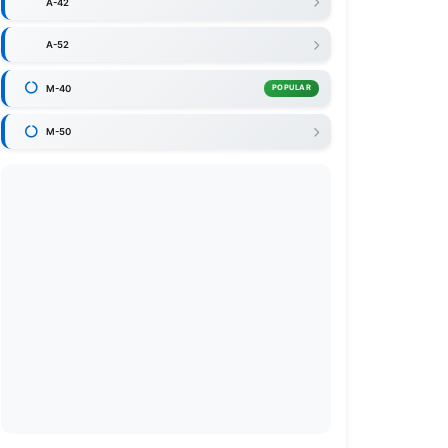
A-42
A-52
M-40
POPULAR
M-50