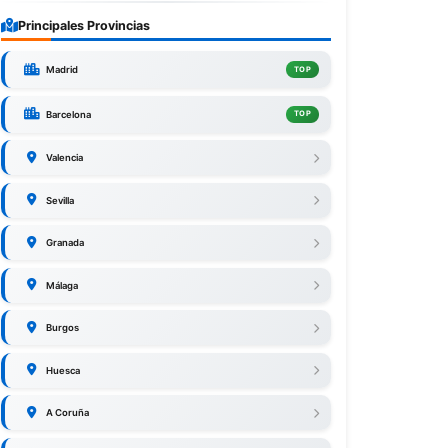
Principales Provincias
Madrid
TOP
Barcelona
TOP
Valencia
Sevilla
Granada
Málaga
Burgos
Huesca
A Coruña