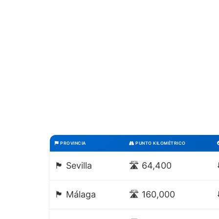
PROVINCIA
PUNTO KILOMÉTRICO
🏴 Sevilla
🛣️ 64,400
🏴 Málaga
🛣️ 160,000