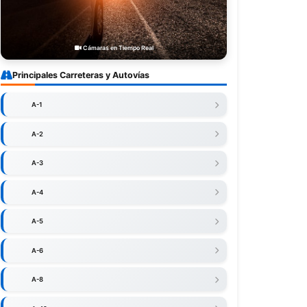
Cámaras en Tiempo Real
Principales Carreteras y Autovías
A-1
A-2
A-3
A-4
A-5
A-6
A-8