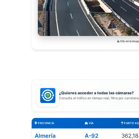
Clic en la imag
¿Quieres acceder a todas las cámaras?
Consulta el tráfico en tiempo real, filtra por carreter
PROVINCIA
VÍA
PUNTO KI
Almería
A-92
362,1