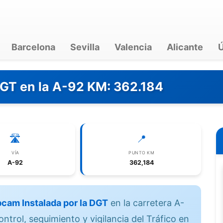
Barcelona
Sevilla
Valencia
Alicante
Ú
DGT en la A-92 KM: 362.184
🛣️
📍
VÍA
PUNTO KM
A-92
362,184
cam Instalada por la DGT
en la carretera A-
ntrol, seguimiento y vigilancia del Tráfico en