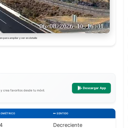
en para ampliar y ver en detalle
Descargar App
a y crea favoritos desde tu móvil.
LOMÉTRICO
SENTIDO
84
Decreciente