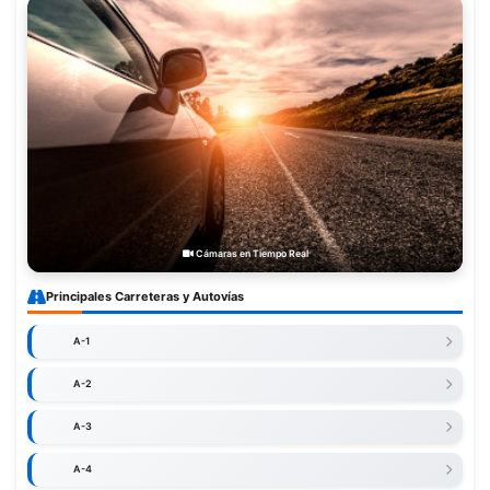
Cámaras en Tiempo Real
Principales Carreteras y Autovías
A-1
A-2
A-3
A-4