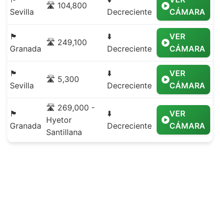
🛣️ 104,800
Sevilla
Decreciente
CÁMARA
🏴
⬇️
VER
🛣️ 249,100
Granada
Decreciente
CÁMARA
🏴
⬇️
VER
🛣️ 5,300
Sevilla
Decreciente
CÁMARA
🛣️ 269,000 -
🏴
⬇️
VER
Hyetor
Granada
Decreciente
CÁMARA
Santillana