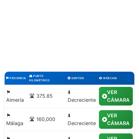
PUNTO
PROVINCIA
SENTIDO
WEBCAM
KILOMÉTRICO
🏴
⬇️
VER
🛣️ 375.85
Almería
Decreciente
CÁMARA
🏴
⬇️
VER
🛣️ 160,000
Málaga
Decreciente
CÁMARA
🏴
⬇️
VER