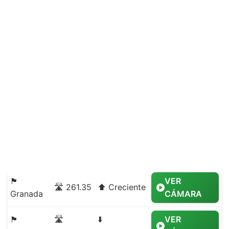
🏴
VER
🛣️ 261.35
⬆️ Creciente
Granada
CÁMARA
🏴
🛣️
⬇️
VER