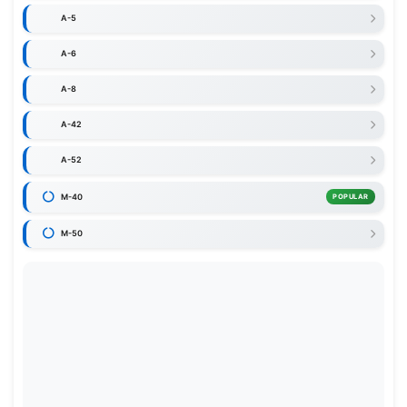
A-5
A-6
A-8
A-42
A-52
M-40
POPULAR
M-50