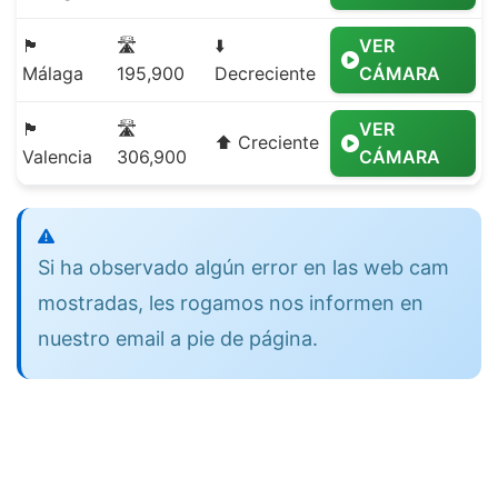
🏴
🛣️
⬇️
VER
Málaga
195,900
Decreciente
CÁMARA
🏴
🛣️
VER
⬆️ Creciente
Valencia
306,900
CÁMARA
Si ha observado algún error en las web cam
mostradas, les rogamos nos informen en
nuestro email a pie de página.