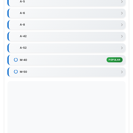
A-5
A-6
A-8
A-42
A-52
M-40
POPULAR
M-50