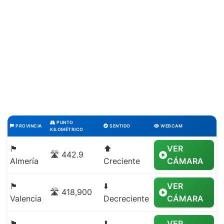
PUNTO
PROVINCIA
SENTIDO
WEBCAM
KILOMÉTRICO
🏴
⬆️
VER
🛣️ 442.9
Almería
Creciente
CÁMARA
🏴
⬇️
VER
🛣️ 418,900
Valencia
Decreciente
CÁMARA
🏴
⬇️
VER