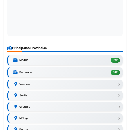
Principales Provincias
Madrid
TOP
Barcelona
TOP
Valencia
Sevilla
Granada
Málaga
Burgos