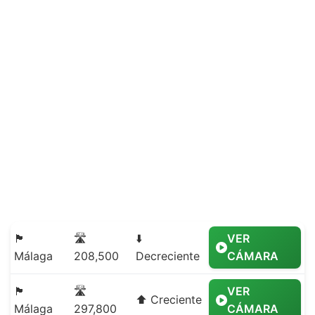
🏴
🛣️
⬇️
VER
Málaga
208,500
Decreciente
CÁMARA
🏴
🛣️
VER
⬆️ Creciente
Málaga
297,800
CÁMARA