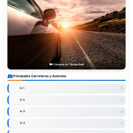
Cámaras en Tiempo Real
Principales Carreteras y Autovías
A-1
A-2
A-3
A-4