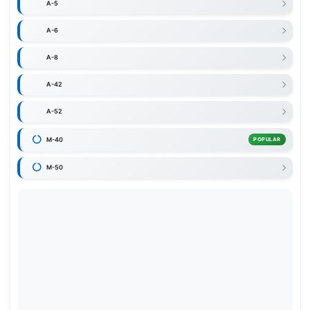
A-5
A-6
A-8
A-42
A-52
M-40
POPULAR
M-50