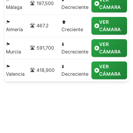
🛣️ 197,500
Málaga
Decreciente
CÁMARA
🏴
⬆️
VER
🛣️ 467.2
Almería
Creciente
CÁMARA
🏴
⬇️
VER
🛣️ 591,700
Murcia
Decreciente
CÁMARA
🏴
⬇️
VER
🛣️ 418,900
Valencia
Decreciente
CÁMARA