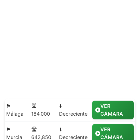
🏴
🛣️
⬇️
VER
Málaga
184,000
Decreciente
CÁMARA
🏴
🛣️
⬇️
VER
Murcia
642,850
Decreciente
CÁMARA