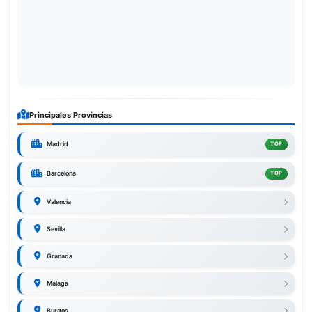
Principales Provincias
Madrid
TOP
Barcelona
TOP
Valencia
Sevilla
Granada
Málaga
Burgos