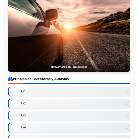
Cámaras en Tiempo Real
Principales Carreteras y Autovías
A-1
A-2
A-3
A-4