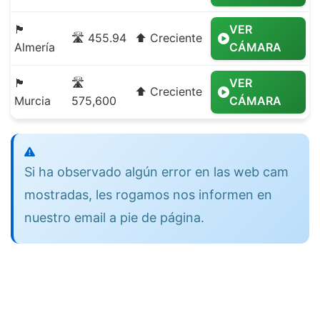
🏴
VER
🛣️ 455.94
⬆️ Creciente
Almería
CÁMARA
🏴
🛣️
VER
⬆️ Creciente
Murcia
575,600
CÁMARA
Si ha observado algún error en las web cam
mostradas, les rogamos nos informen en
nuestro email a pie de página.