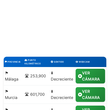
PUNTO
PROVINCIA
SENTIDO
WEBCAM
KILOMÉTRICO
🏴
⬇️
VER
🛣️ 253,900
Málaga
Decreciente
CÁMARA
🏴
⬇️
VER
🛣️ 601,700
Murcia
Decreciente
CÁMARA
🏴
⬇️
VER