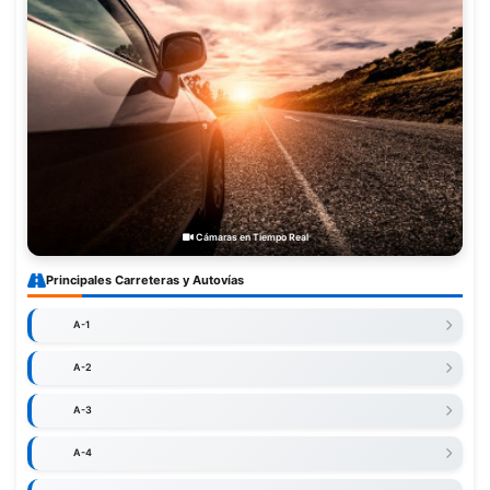
Cámaras en Tiempo Real
Principales Carreteras y Autovías
A-1
A-2
A-3
A-4