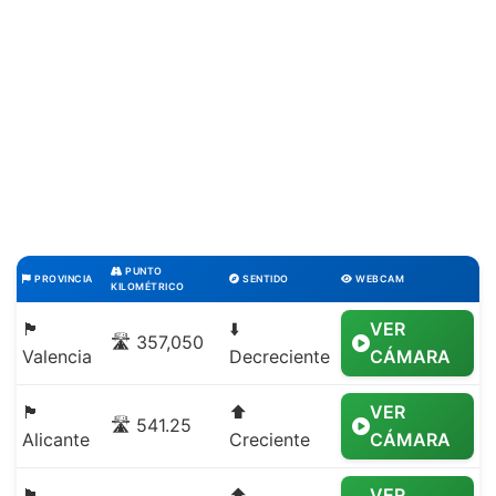
PUNTO
PROVINCIA
SENTIDO
WEBCAM
KILOMÉTRICO
🏴
⬇️
VER
🛣️ 357,050
Valencia
Decreciente
CÁMARA
🏴
⬆️
VER
🛣️ 541.25
Alicante
Creciente
CÁMARA
🏴
⬆️
VER