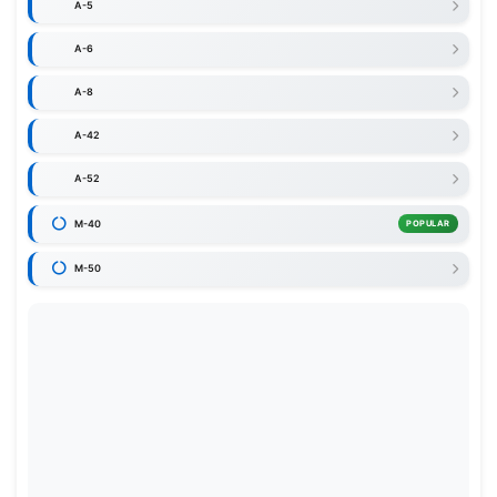
A-5
A-6
A-8
A-42
A-52
M-40
POPULAR
M-50