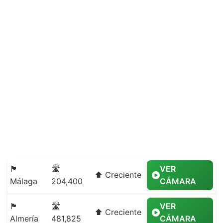
🏴
🛣️
VER
⬆️ Creciente
Málaga
204,400
CÁMARA
🏴
🛣️
VER
⬆️ Creciente
Almería
481,825
CÁMARA