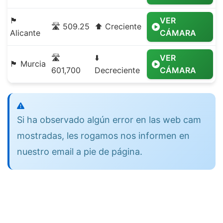
🏴
VER
🛣️ 509.25
⬆️ Creciente
Alicante
CÁMARA
🛣️
⬇️
VER
🏴 Murcia
601,700
Decreciente
CÁMARA
Si ha observado algún error en las web cam
mostradas, les rogamos nos informen en
nuestro email a pie de página.