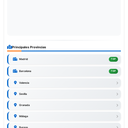
Principales Provincias
Madrid
TOP
Barcelona
TOP
Valencia
Sevilla
Granada
Málaga
Burgos