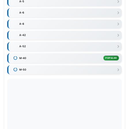
A-5
A-6
A-8
A-42
A-52
M-40
POPULAR
M-50