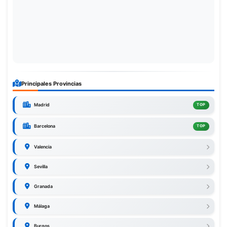
Principales Provincias
Madrid
TOP
Barcelona
TOP
Valencia
Sevilla
Granada
Málaga
Burgos