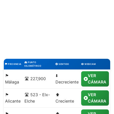
PUNTO
PROVINCIA
SENTIDO
WEBCAM
KILOMÉTRICO
🏴
⬇️
VER
🛣️ 227,900
Málaga
Decreciente
CÁMARA
🏴
🛣️ 523 - Elx-
⬆️
VER
Alicante
Elche
Creciente
CÁMARA
🏴
⬆️
VER