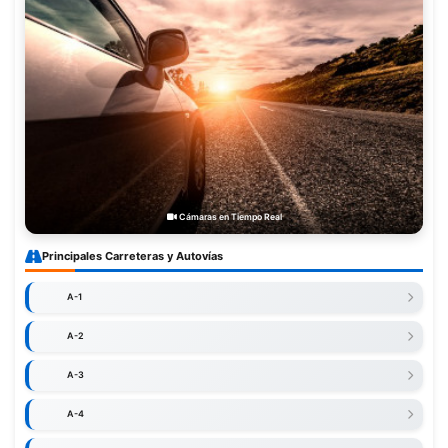
Cámaras en Tiempo Real
Principales Carreteras y Autovías
A-1
A-2
A-3
A-4