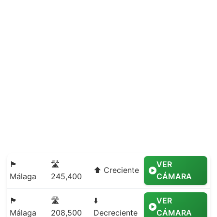
🏴
🛣️
VER
⬆️ Creciente
Málaga
245,400
CÁMARA
🏴
🛣️
⬇️
VER
Málaga
208,500
Decreciente
CÁMARA