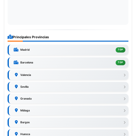
Principales Provincias
Madrid
TOP
Barcelona
TOP
Valencia
Sevilla
Granada
Málaga
Burgos
Huesca