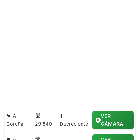
🏴 A
🛣️
⬇️
VER
Coruña
29,640
Decreciente
CÁMARA
🏴 A
🛣️
VER