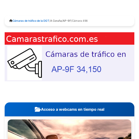
Cámaras de tráfico de la DGT
/
A Coruña
/
AP-9F
/
Cámara 498
Acceso a webcams en tiempo real