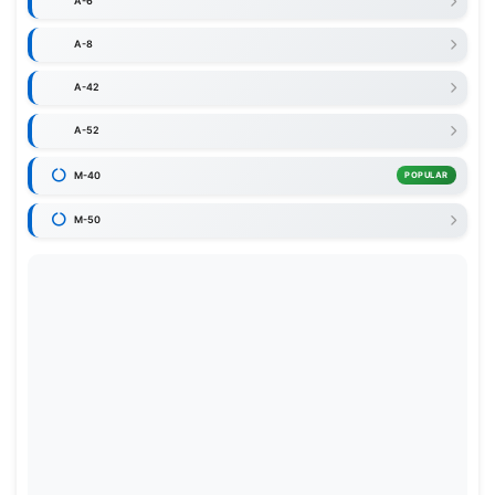
A-6
A-8
A-42
A-52
M-40
POPULAR
M-50