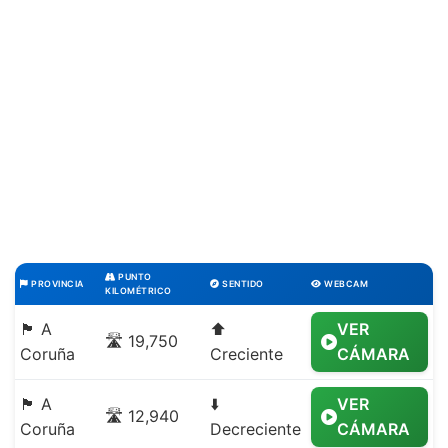
PUNTO
PROVINCIA
SENTIDO
WEBCAM
KILOMÉTRICO
🏴 A
⬆️
VER
🛣️ 19,750
Coruña
Creciente
CÁMARA
🏴 A
⬇️
VER
🛣️ 12,940
Coruña
Decreciente
CÁMARA