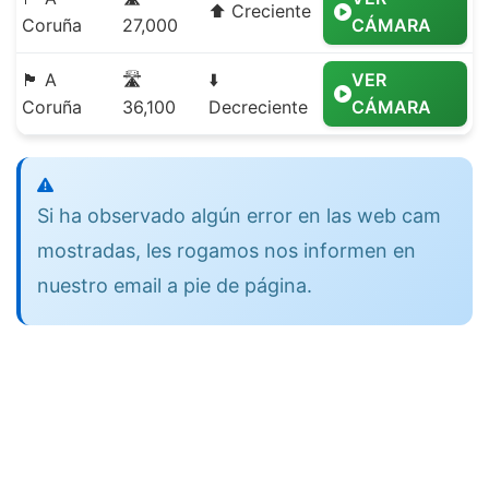
⬆️ Creciente
Coruña
27,000
CÁMARA
🏴 A
🛣️
⬇️
VER
Coruña
36,100
Decreciente
CÁMARA
Si ha observado algún error en las web cam
mostradas, les rogamos nos informen en
nuestro email a pie de página.