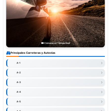
Cámaras en Tiempo Real
Principales Carreteras y Autovías
A-1
A-2
A-3
A-4
A-5