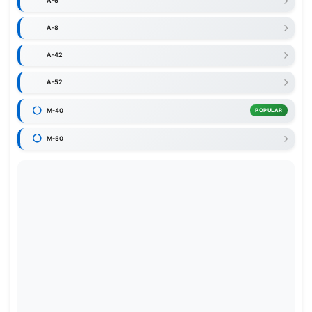
A-6
A-8
A-42
A-52
M-40
POPULAR
M-50