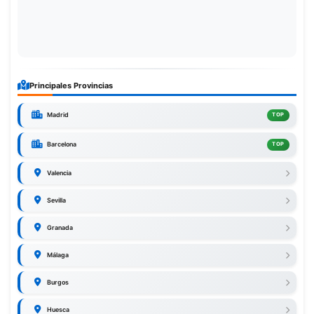
Principales Provincias
Madrid
TOP
Barcelona
TOP
Valencia
Sevilla
Granada
Málaga
Burgos
Huesca