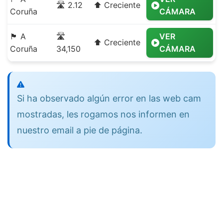
🛣️ 2.12
⬆️ Creciente
Coruña
CÁMARA
🏴 A
🛣️
VER
⬆️ Creciente
Coruña
34,150
CÁMARA
Si ha observado algún error en las web cam
mostradas, les rogamos nos informen en
nuestro email a pie de página.