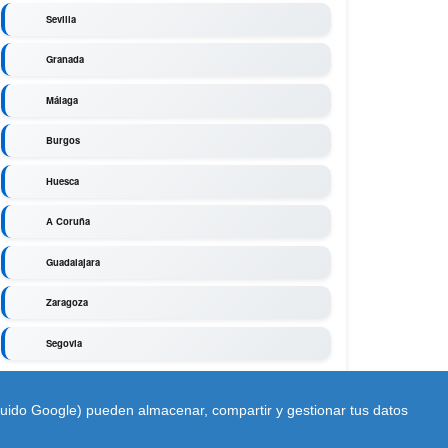
Sevilla
Granada
Málaga
Burgos
Huesca
A Coruña
Guadalajara
Zaragoza
Segovia
cluido Google) pueden almacenar, compartir y gestionar tus datos