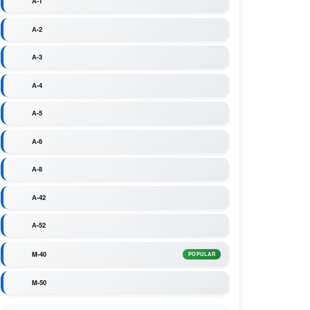
A-1
A-2
A-3
A-4
A-5
A-6
A-8
A-42
A-52
M-40
POPULAR
M-50