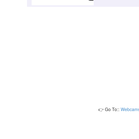
👉 Go To::
Webcams