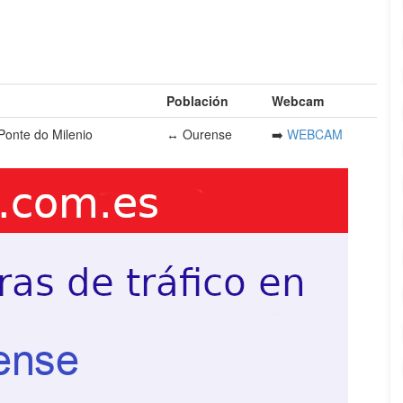
Población
Webcam
Ponte do Milenio
↔️ Ourense
➡️
WEBCAM