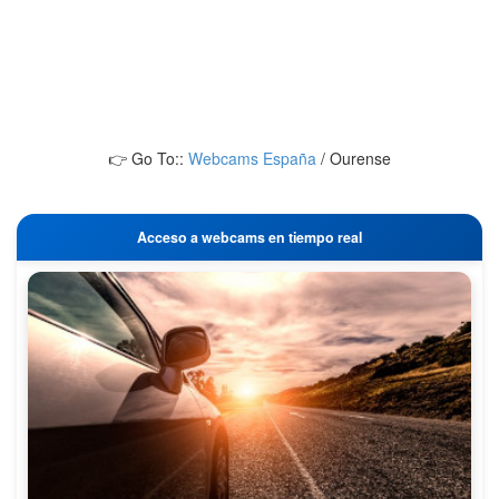
👉 Go To::
Webcams España
/
Ourense
Acceso a webcams en tiempo real