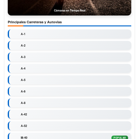
Cámaras en Tiempo Real
Principales Carreteras y Autovías
A-1
A-2
A-3
A-4
A-5
A-6
A-8
A-42
A-52
M-40
POPULAR