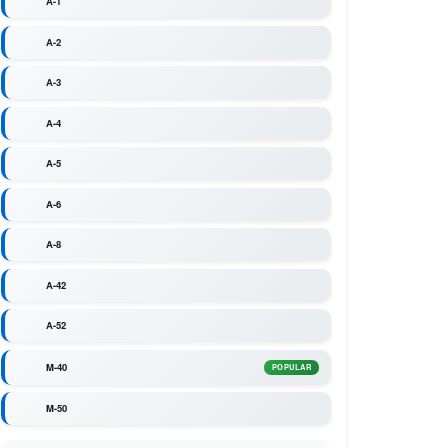
A-1
A-2
A-3
A-4
A-5
A-6
A-8
A-42
A-52
M-40
POPULAR
M-50