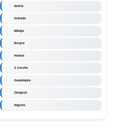
Sevilla
Granada
Málaga
Burgos
Huesca
A Coruña
Guadalajara
Zaragoza
Segovia