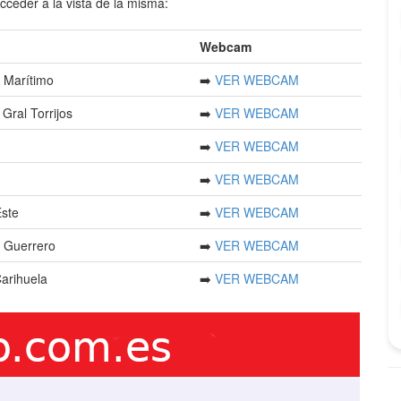
cceder a la vista de la misma:
Webcam
 Marítimo
➡️
VER WEBCAM
Gral Torrijos
➡️
VER WEBCAM
➡️
VER WEBCAM
➡️
VER WEBCAM
Este
➡️
VER WEBCAM
a Guerrero
➡️
VER WEBCAM
Carihuela
➡️
VER WEBCAM