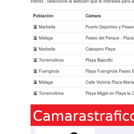
interés . Seleccione la webcam que le intereses para a
Población
Cámara
🛣️ Marbella
Puerto Deportivo y Paseo
🛣️ Málaga
Paseo del Parque - Plaza 
🛣️ Marbella
Cabopino Playa
🛣️ Torremolinos
Playa Bajocillo
🛣️ Fuengirola
Playa Fuengirola Paseo 
🛣️ Málaga
Calle Victoria Plaza Mari
🛣️ Torremolinos
Playa Migjel en Playa la 