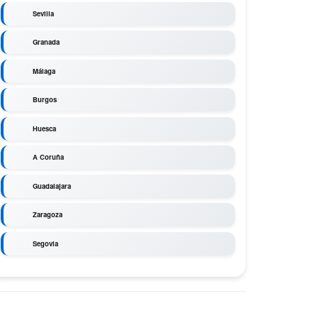
Sevilla
Granada
Málaga
Burgos
Huesca
A Coruña
Guadalajara
Zaragoza
Segovia