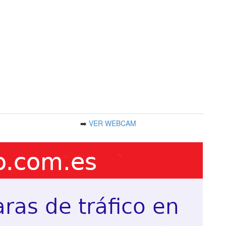
➡️
VER WEBCAM