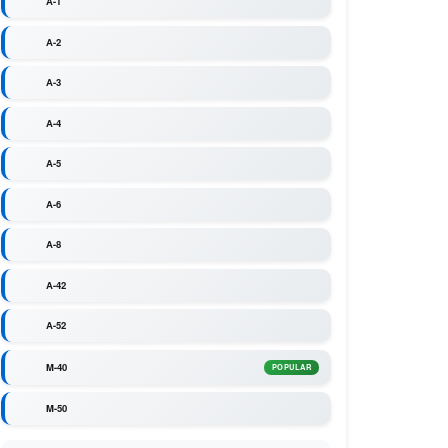
A-1
A-2
A-3
A-4
A-5
A-6
A-8
A-42
A-52
M-40
POPULAR
M-50