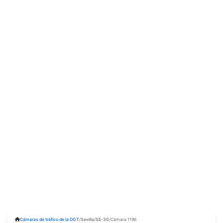
Cámaras de tráfico de la DGT
/
Sevilla
/
SE-30
/
Cámara 1196