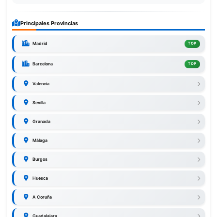
Principales Provincias
Madrid
TOP
Barcelona
TOP
Valencia
Sevilla
Granada
Málaga
Burgos
Huesca
A Coruña
Guadalajara