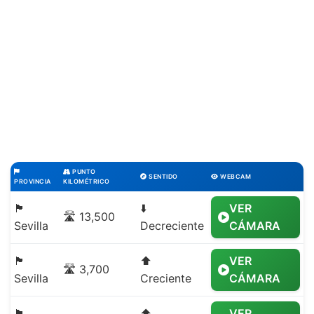
PUNTO
SENTIDO
WEBCAM
PROVINCIA
KILOMÉTRICO
🏴
⬇️
VER
🛣️ 13,500
Sevilla
Decreciente
CÁMARA
🏴
⬆️
VER
🛣️ 3,700
Sevilla
Creciente
CÁMARA
🏴
⬆️
VER