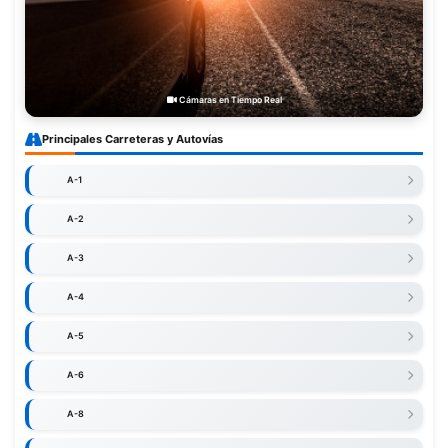
Cámaras en Tiempo Real
Principales Carreteras y Autovías
A-1
A-2
A-3
A-4
A-5
A-6
A-8