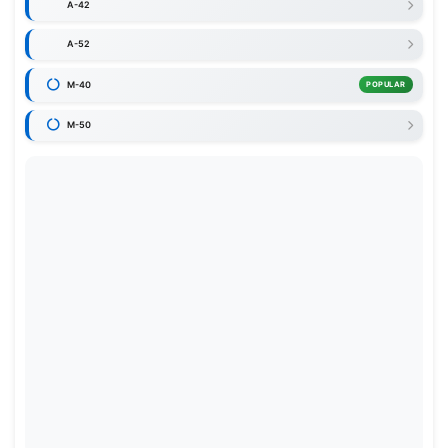
A-42
A-52
M-40
POPULAR
M-50