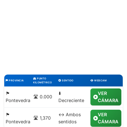
PUNTO
PROVINCIA
SENTIDO
WEBCAM
KILOMÉTRICO
🏴
⬇️
VER
🛣️ 0.000
Pontevedra
Decreciente
CÁMARA
🏴
↔️ Ambos
VER
🛣️ 1,370
Pontevedra
sentidos
CÁMARA