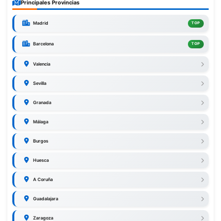
Principales Provincias
Madrid
TOP
Barcelona
TOP
Valencia
Sevilla
Granada
Málaga
Burgos
Huesca
A Coruña
Guadalajara
Zaragoza