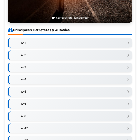
Cámaras en Tiempo Real
Principales Carreteras y Autovías
A-1
A-2
A-3
A-4
A-5
A-6
A-8
A-42