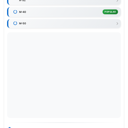
A-52
M-40
POPULAR
M-50