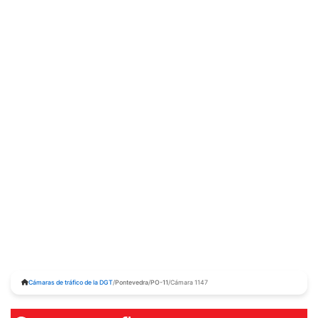
Cámaras de tráfico de la DGT
/
Pontevedra
/
PO-11
/
Cámara 1147