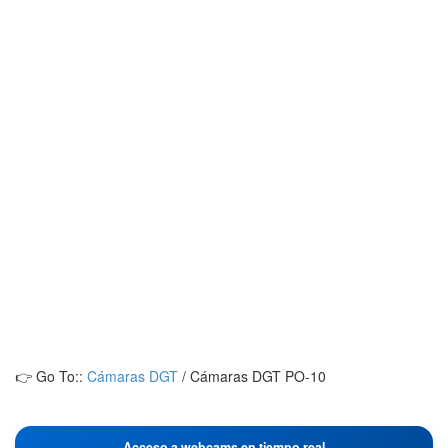
👉 Go To::
Cámaras DGT
/
Cámaras DGT PO-10
Acceso a webcams en tiempo real