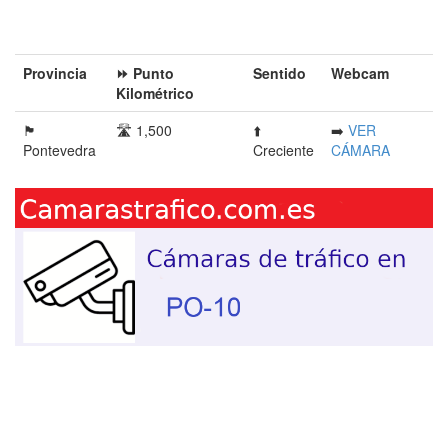
Provincia󠁭󠁶󠁳󠁣󠁿
⏩ Punto
Sentido
Webcam
Kilométrico
🏴󠁭󠁶󠁳󠁣󠁿
🛣️ 1,500
⬆️
➡️
VER
Pontevedra
Creciente
CÁMARA