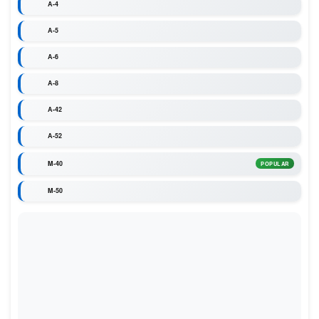
A-4
A-5
A-6
A-8
A-42
A-52
M-40
POPULAR
M-50