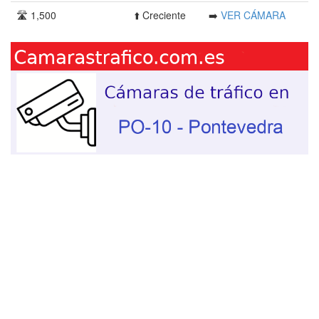
🛣️ 1,500
⬆️ Creciente
➡️
VER CÁMARA