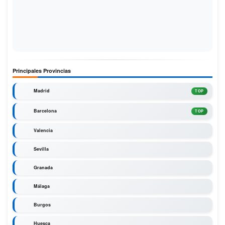
Principales Provincias
Madrid
TOP
Barcelona
TOP
Valencia
Sevilla
Granada
Málaga
Burgos
Huesca