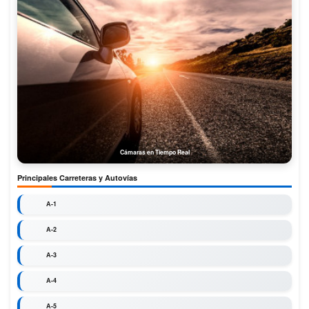
Cámaras en Tiempo Real
Principales Carreteras y Autovías
A-1
A-2
A-3
A-4
A-5