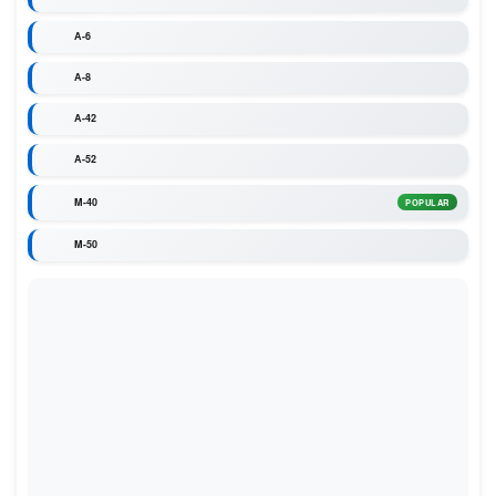
A-6
A-8
A-42
A-52
M-40
POPULAR
M-50