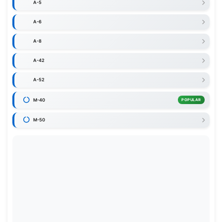
A-5
A-6
A-8
A-42
A-52
M-40
POPULAR
M-50