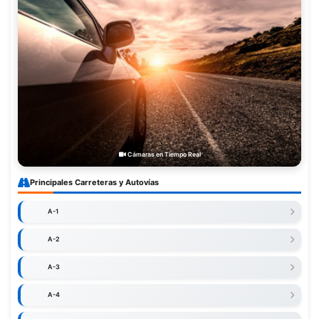
Cámaras en Tiempo Real
Principales Carreteras y Autovías
A-1
A-2
A-3
A-4