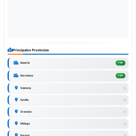
Principales Provincias
Madrid
TOP
Barcelona
TOP
Valencia
Sevilla
Granada
Málaga
Burgos