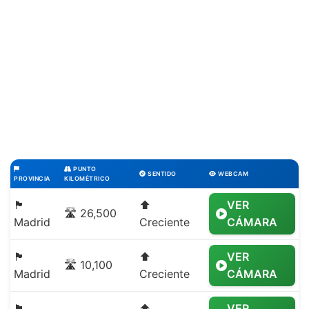
PUNTO
SENTIDO
WEBCAM
PROVINCIA
KILOMÉTRICO
🏴
⬆️
VER
🛣️ 26,500
Madrid
Creciente
CÁMARA
🏴
⬆️
VER
🛣️ 10,100
Madrid
Creciente
CÁMARA
🏴
⬆️
VER