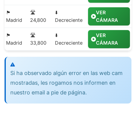
🏴
🛣️
⬇️
VER
Madrid
24,800
Decreciente
CÁMARA
🏴
🛣️
⬇️
VER
Madrid
33,800
Decreciente
CÁMARA
Si ha observado algún error en las web cam
mostradas, les rogamos nos informen en
nuestro email a pie de página.