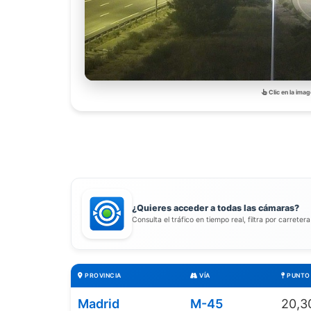
Clic en la imag
¿Quieres acceder a todas las cámaras?
Consulta el tráfico en tiempo real, filtra por carreter
PROVINCIA
VÍA
PUNTO 
Madrid
M-45
20,3