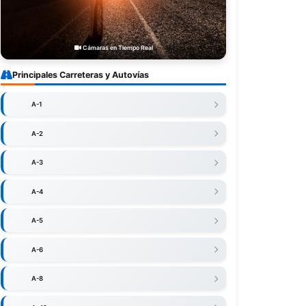
Cámaras en Tiempo Real
Principales Carreteras y Autovías
A-1
A-2
A-3
A-4
A-5
A-6
A-8