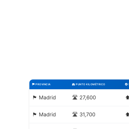
PROVINCIA
PUNTO KILOMÉTRICO
🏴 Madrid
🛣️ 27,600
⬆
🏴 Madrid
🛣️ 31,700
⬆