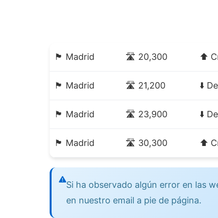
🏴 Madrid
🛣️ 20,300
⬆️ C
🏴 Madrid
🛣️ 21,200
⬇️ D
🏴 Madrid
🛣️ 23,900
⬇️ D
🏴 Madrid
🛣️ 30,300
⬆️ C
Si ha observado algún error en las
en nuestro email a pie de página.