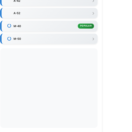
A-42
A-52
M-40
POPULAR
M-50