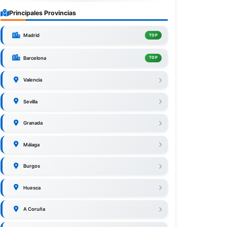
Principales Provincias
Madrid
TOP
Barcelona
TOP
Valencia
Sevilla
Granada
Málaga
Burgos
Huesca
A Coruña