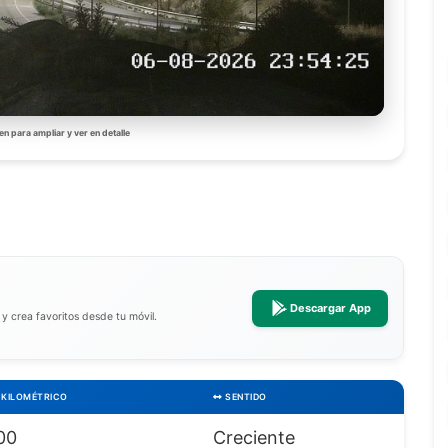
en para ampliar y ver en detalle
Descargar App
a y crea favoritos desde tu móvil.
KILOMÉTRICO
SENTIDO
00
Creciente