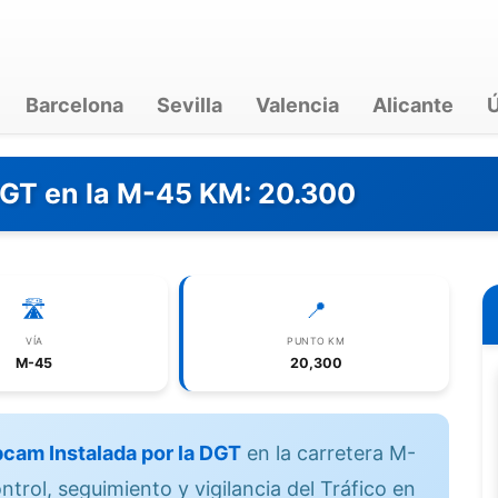
Barcelona
Sevilla
Valencia
Alicante
Ú
DGT en la M-45 KM: 20.300
🛣️
📍
VÍA
PUNTO KM
M-45
20,300
cam Instalada por la DGT
en la carretera M-
trol, seguimiento y vigilancia del Tráfico en