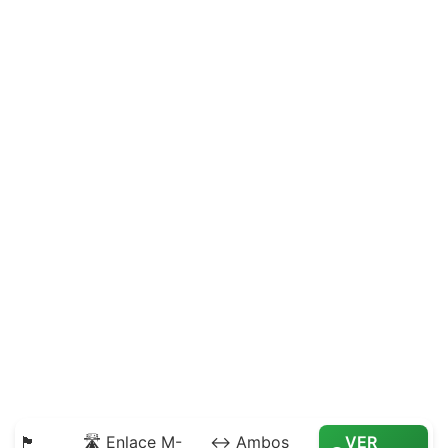
🏴
🛣️ Enlace M-
↔️ Ambos
VER