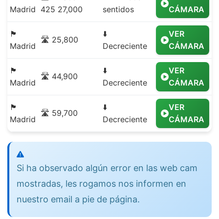
Madrid
425 27,000
sentidos
CÁMARA
🏴
⬇️
VER
🛣️ 25,800
Madrid
Decreciente
CÁMARA
🏴
⬇️
VER
🛣️ 44,900
Madrid
Decreciente
CÁMARA
🏴
⬇️
VER
🛣️ 59,700
Madrid
Decreciente
CÁMARA
Si ha observado algún error en las web cam
mostradas, les rogamos nos informen en
nuestro email a pie de página.