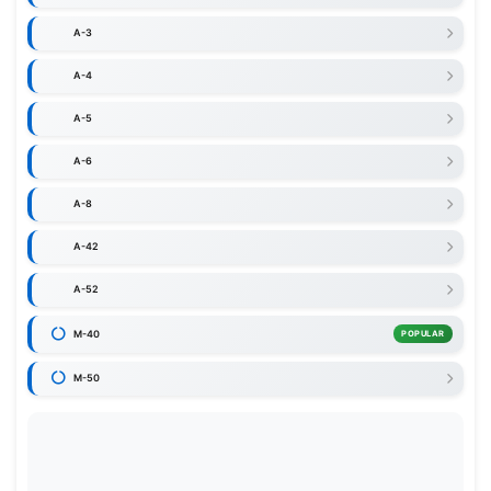
A-3
A-4
A-5
A-6
A-8
A-42
A-52
M-40
POPULAR
M-50