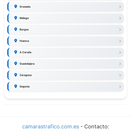
Granada
Málaga
Burgos
Huesca
A Coruña
Guadalajara
Zaragoza
Segovia
camarastrafico.com.es
- Contacto: