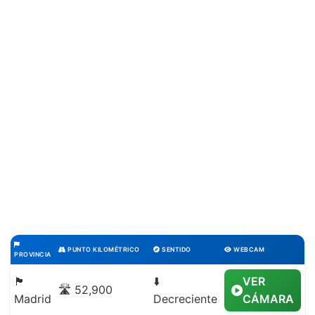
PUNTO KILOMÉTRICO
SENTIDO
WEBCAM
PROVINCIA
🏴
⬇️
VER
🛣️ 52,900
Madrid
Decreciente
CÁMARA