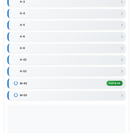
A-3
A-4
A-5
A-6
A-8
A-42
A-52
M-40
POPULAR
M-50