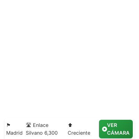
🏴
🛣️ Enlace
⬆️
VER
Madrid
Silvano 6,300
Creciente
CÁMARA