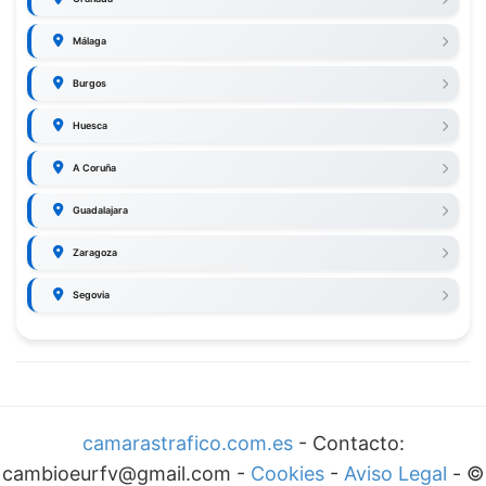
Málaga
Burgos
Huesca
A Coruña
Guadalajara
Zaragoza
Segovia
camarastrafico.com.es
- Contacto:
cambioeurfv@gmail.com -
Cookies
-
Aviso Legal
-
©