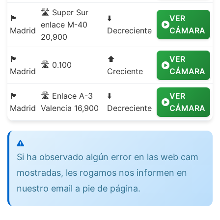
🛣️ Super Sur
🏴
⬇️
VER
enlace M-40
Madrid
Decreciente
CÁMARA
20,900
🏴
⬆️
VER
🛣️ 0.100
Madrid
Creciente
CÁMARA
🏴
🛣️ Enlace A-3
⬇️
VER
Madrid
Valencia 16,900
Decreciente
CÁMARA
Si ha observado algún error en las web cam
mostradas, les rogamos nos informen en
nuestro email a pie de página.