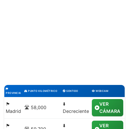
PUNTO KILOMÉTRICO
SENTIDO
WEBCAM
PROVINCIA
🏴
⬇️
VER
🛣️ 58,000
Madrid
Decreciente
CÁMARA
🏴
⬇️
VER