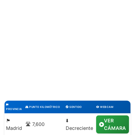
PUNTO KILOMÉTRICO
SENTIDO
WEBCAM
PROVINCIA
🏴
⬇️
VER
🛣️ 7,600
Madrid
Decreciente
CÁMARA