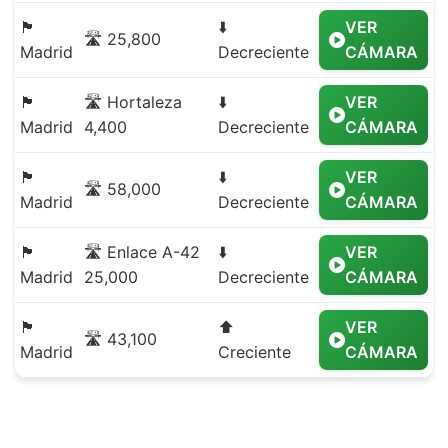
🏴
⬇️
VER
🛣️ 25,800
Madrid
Decreciente
CÁMARA
🏴
🛣️ Hortaleza
⬇️
VER
Madrid
4,400
Decreciente
CÁMARA
🏴
⬇️
VER
🛣️ 58,000
Madrid
Decreciente
CÁMARA
🏴
🛣️ Enlace A-42
⬇️
VER
Madrid
25,000
Decreciente
CÁMARA
🏴
⬆️
VER
🛣️ 43,100
Madrid
Creciente
CÁMARA