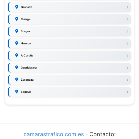
Granada
Málaga
Burgos
Huesca
A Coruña
Guadalajara
Zaragoza
Segovia
camarastrafico.com.es
- Contacto: