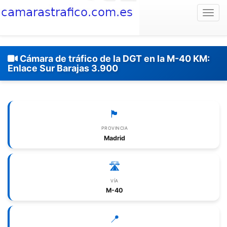
Togg
Cámara de tráfico de la DGT en la M-40 KM:
Enlace Sur Barajas 3.900
🏴
PROVINCIA
Madrid
🛣️
VÍA
M-40
📍