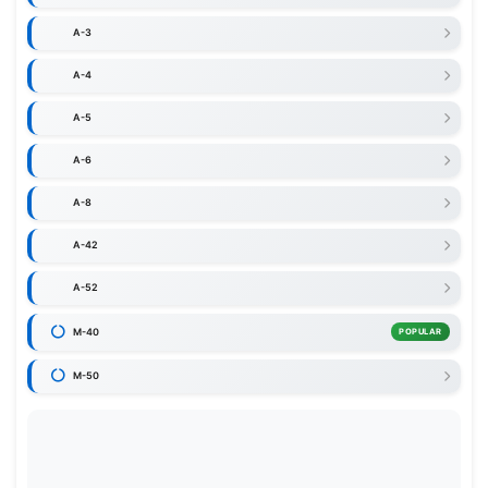
A-3
A-4
A-5
A-6
A-8
A-42
A-52
M-40
POPULAR
M-50