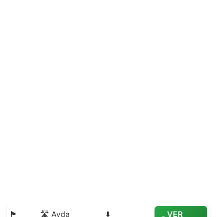
🏴
🛣️ Avda
⬇️
VER