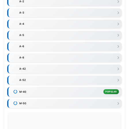
A-2
A-3
A-4
A-5
A-6
A-8
A-42
A-52
M-40
POPULAR
M-50