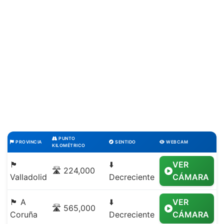
PUNTO
PROVINCIA
SENTIDO
WEBCAM
KILOMÉTRICO
🏴
⬇️
VER
🛣️ 224,000
Valladolid
Decreciente
CÁMARA
🏴 A
⬇️
VER
🛣️ 565,000
Coruña
Decreciente
CÁMARA