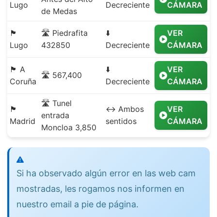
Lugo
Decreciente
CÁMARA
de Medas
🏴
🛣️ Piedrafita
⬇️
VER
Lugo
432850
Decreciente
CÁMARA
🏴 A
⬇️
VER
🛣️ 567,400
Coruña
Decreciente
CÁMARA
🛣️ Tunel
🏴
↔️ Ambos
VER
entrada
Madrid
sentidos
CÁMARA
Moncloa 3,850
Si ha observado algún error en las web cam
mostradas, les rogamos nos informen en
nuestro email a pie de página.