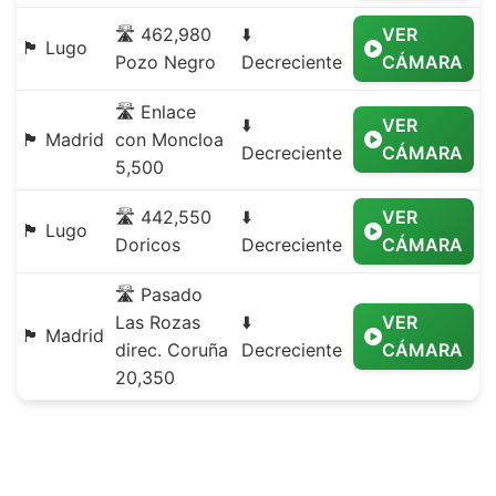
🛣️ 462,980
⬇️
VER
🏴 Lugo
Pozo Negro
Decreciente
CÁMARA
🛣️ Enlace
⬇️
VER
🏴 Madrid
con Moncloa
Decreciente
CÁMARA
5,500
🛣️ 442,550
⬇️
VER
🏴 Lugo
Doricos
Decreciente
CÁMARA
🛣️ Pasado
Las Rozas
⬇️
VER
🏴 Madrid
direc. Coruña
Decreciente
CÁMARA
20,350