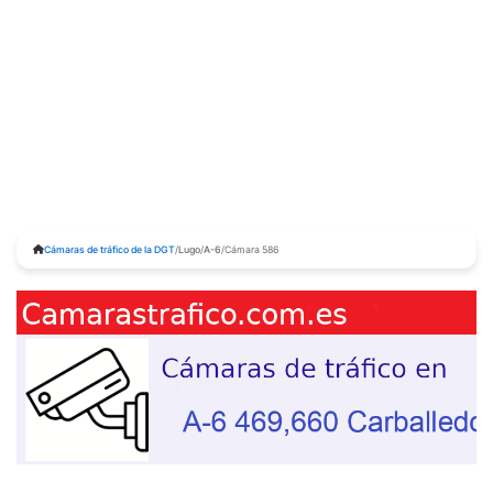
Cámaras de tráfico de la DGT
/
Lugo
/
A-6
/
Cámara 586