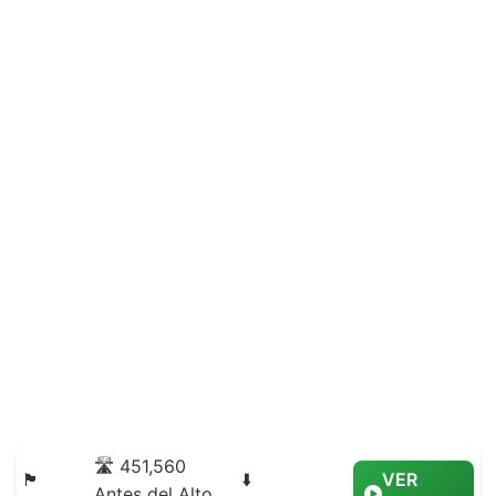
🛣️ 451,560
🏴
⬇️
VER
Antes del Alto