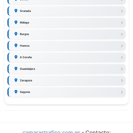
Granada
Málaga
Burgos
Huesca
A Coruña
Guadalajara
Zaragoza
Segovia
camarastrafico.com.es
- Contacto: