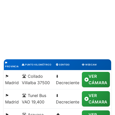
PUNTO KILOMÉTRICO
SENTIDO
WEBCAM
PROVINCIA
🏴
🛣️ Collado
⬇️
VER
Madrid
Villalba 37500
Decreciente
CÁMARA
🏴
🛣️ Tunel Bus
⬇️
VER
Madrid
VAO 19,400
Decreciente
CÁMARA
🏴
🛣️ Aravaca
⬆️
VER