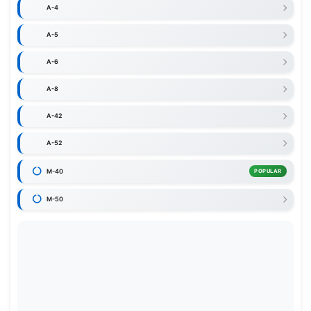
A-4
A-5
A-6
A-8
A-42
A-52
M-40
POPULAR
M-50