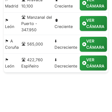
Madrid
10,100
Creciente
CÁMARA
🛣️ Manzanal del
🏴
⬆️
VER
Puerto -
León
Creciente
CÁMARA
347.950
🏴 A
⬇️
VER
🛣️ 565,000
Coruña
Decreciente
CÁMARA
🏴
🛣️ 422,760
⬇️
VER
León
Espiñeiro
Decreciente
CÁMARA