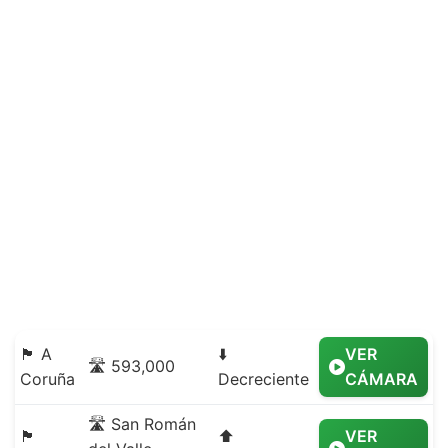
🏴 A
⬇️
VER
🛣️ 593,000
Coruña
Decreciente
CÁMARA
🛣️ San Román
🏴
⬆️
VER