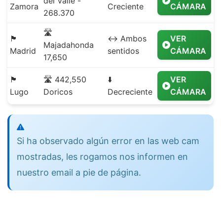
del Valle -
Zamora
Creciente
CÁMARA
268.370
🛣️
🏴
↔️ Ambos
VER
Majadahonda
Madrid
sentidos
CÁMARA
17,650
🏴
🛣️ 442,550
⬇️
VER
Lugo
Doricos
Decreciente
CÁMARA
Si ha observado algún error en las web cam
mostradas, les rogamos nos informen en
nuestro email a pie de página.