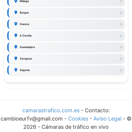
Málaga
Burgos
Huesca
A Coruña
Guadalajara
Zaragoza
Segovia
camarastrafico.com.es
- Contacto:
cambioeurfv@gmail.com -
Cookies
-
Aviso Legal
-
©
2026
-
Cámaras de tráfico en vivo