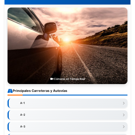
Cámaras en Tiempo Real
Principales Carreteras y Autovías
A-1
A-2
A-3