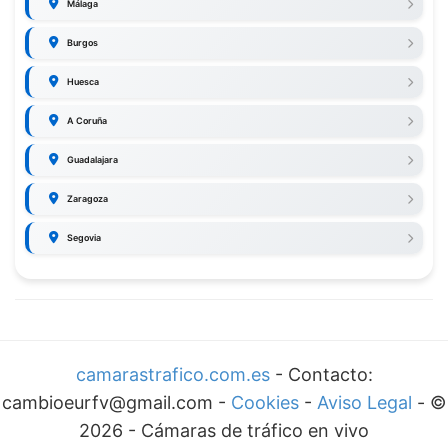
Málaga
Burgos
Huesca
A Coruña
Guadalajara
Zaragoza
Segovia
camarastrafico.com.es
- Contacto:
cambioeurfv@gmail.com -
Cookies
-
Aviso Legal
-
©
2026
-
Cámaras de tráfico en vivo