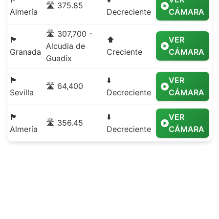
🛣️ 375.85
Almería
Decreciente
CÁMARA
🛣️ 307,700 -
🏴
⬆️
VER
Alcudia de
Granada
Creciente
CÁMARA
Guadix
🏴
⬇️
VER
🛣️ 64,400
Sevilla
Decreciente
CÁMARA
🏴
⬇️
VER
🛣️ 356.45
Almería
Decreciente
CÁMARA