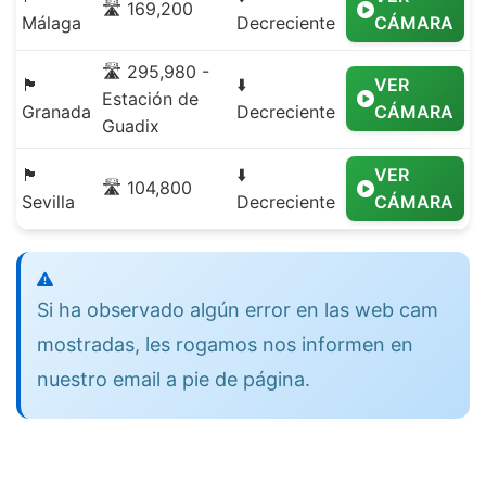
🛣️ 169,200
Málaga
Decreciente
CÁMARA
🛣️ 295,980 -
🏴
⬇️
VER
Estación de
Granada
Decreciente
CÁMARA
Guadix
🏴
⬇️
VER
🛣️ 104,800
Sevilla
Decreciente
CÁMARA
Si ha observado algún error en las web cam
mostradas, les rogamos nos informen en
nuestro email a pie de página.