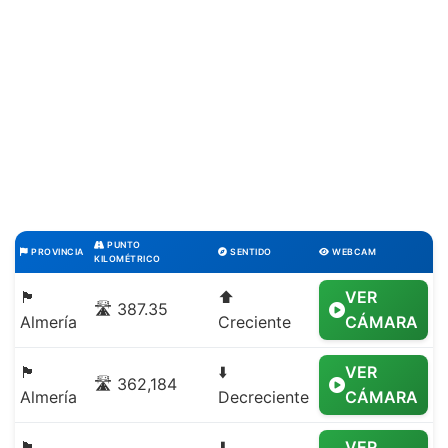
PUNTO
PROVINCIA
SENTIDO
WEBCAM
KILOMÉTRICO
🏴
⬆️
VER
🛣️ 387.35
Almería
Creciente
CÁMARA
🏴
⬇️
VER
🛣️ 362,184
Almería
Decreciente
CÁMARA
🏴
⬇️
VER