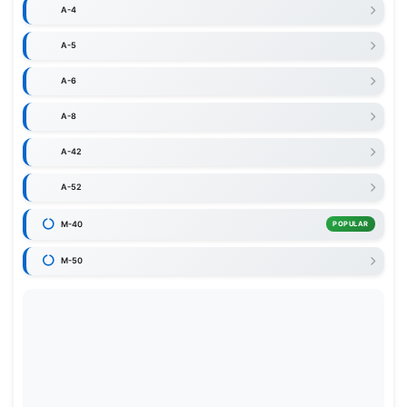
A-4
A-5
A-6
A-8
A-42
A-52
M-40
POPULAR
M-50