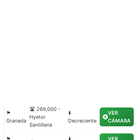
🛣️ 269,000 -
🏴
⬇️
VER
Hyetor
Granada
Decreciente
CÁMARA
Santillana
🏴
⬇️
VER