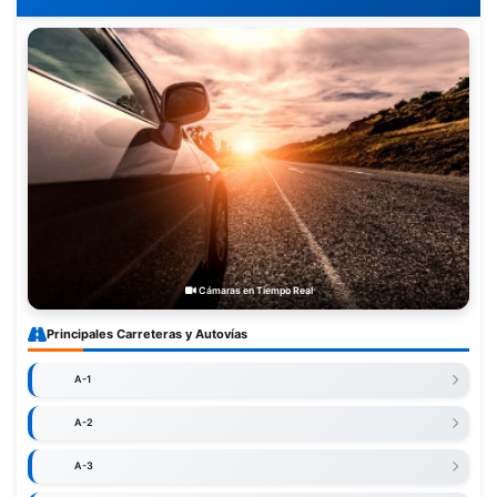
Cámaras en Tiempo Real
Principales Carreteras y Autovías
A-1
A-2
A-3