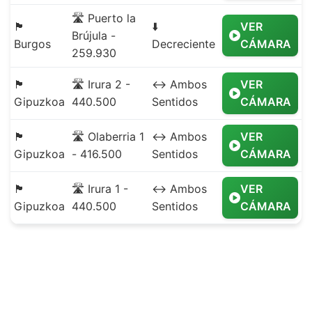
🛣️ Puerto la
🏴
⬇️
VER
Brújula -
Burgos
Decreciente
CÁMARA
259.930
🏴
🛣️ Irura 2 -
↔️ Ambos
VER
Gipuzkoa
440.500
Sentidos
CÁMARA
🏴
🛣️ Olaberria 1
↔️ Ambos
VER
Gipuzkoa
- 416.500
Sentidos
CÁMARA
🏴
🛣️ Irura 1 -
↔️ Ambos
VER
Gipuzkoa
440.500
Sentidos
CÁMARA