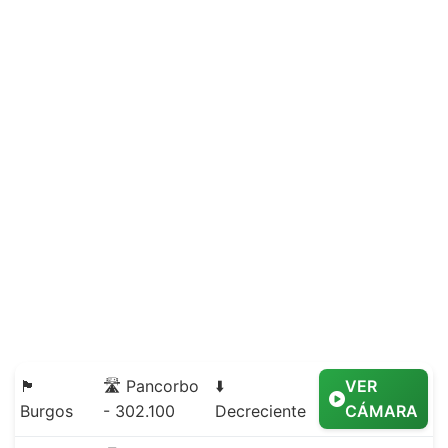
🏴
🛣️ Pancorbo
⬇️
VER
Burgos
- 302.100
Decreciente
CÁMARA