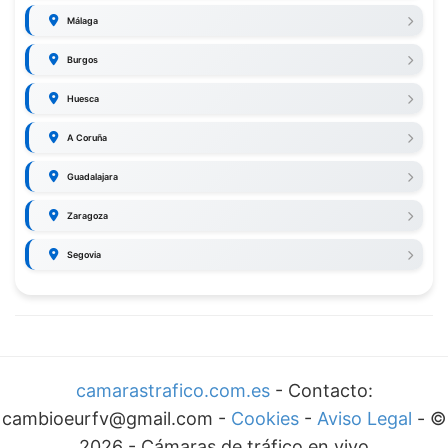
Málaga
Burgos
Huesca
A Coruña
Guadalajara
Zaragoza
Segovia
camarastrafico.com.es
- Contacto:
cambioeurfv@gmail.com -
Cookies
-
Aviso Legal
-
©
2026
-
Cámaras de tráfico en vivo