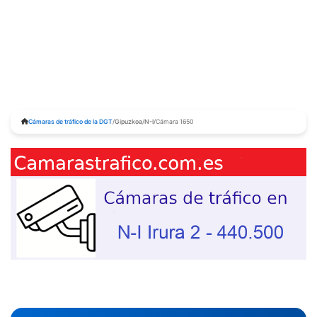
Cámaras de tráfico de la DGT
/
Gipuzkoa
/
N-I
/
Cámara 1650