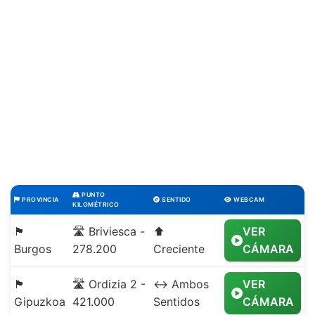
PUNTO
PROVINCIA
SENTIDO
WEBCAM
KILOMÉTRICO
🏴
🛣️ Briviesca -
⬆️
VER
Burgos
278.200
Creciente
CÁMARA
🏴
🛣️ Ordizia 2 -
↔️ Ambos
VER
Gipuzkoa
421.000
Sentidos
CÁMARA