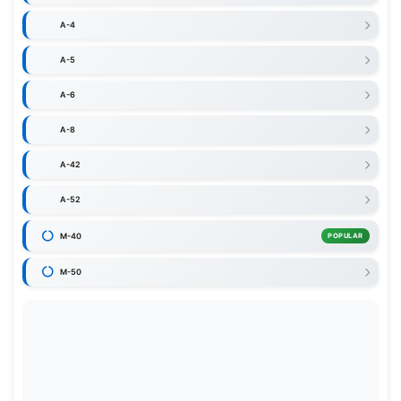
A-4
A-5
A-6
A-8
A-42
A-52
M-40
POPULAR
M-50