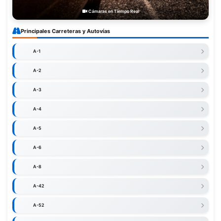
Cámaras en Tiempo Real
Principales Carreteras y Autovías
A-1
A-2
A-3
A-4
A-5
A-6
A-8
A-42
A-52