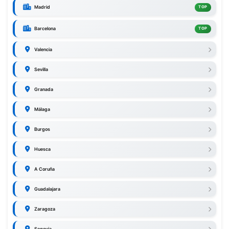
Madrid
TOP
Barcelona
TOP
Valencia
Sevilla
Granada
Málaga
Burgos
Huesca
A Coruña
Guadalajara
Zaragoza
Segovia