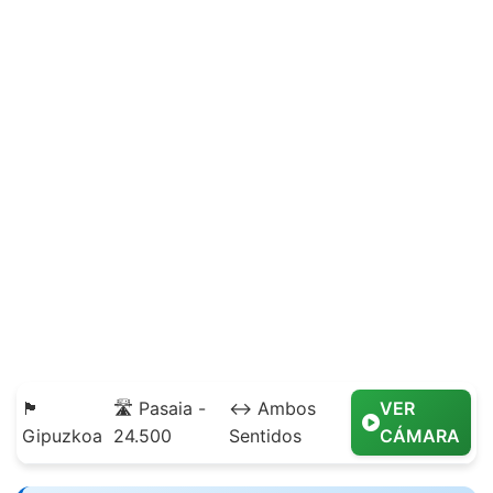
🏴
🛣️ Pasaia -
↔️ Ambos
VER
Gipuzkoa
24.500
Sentidos
CÁMARA