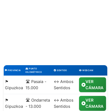
PUNTO
PROVINCIA
SENTIDO
WEBCAM
KILOMÉTRICO
🏴
🛣️ Pasaia -
↔️ Ambos
VER
Gipuzkoa
15.000
Sentidos
CÁMARA
🏴
🛣️ Ondarreta
↔️ Ambos
VER
Gipuzkoa
- 13.000
Sentidos
CÁMARA