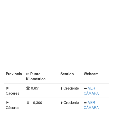
Provincia󠁭󠁶󠁳󠁣󠁿
⏩ Punto
Sentido
Webcam
Kilométrico
🏴󠁭󠁶󠁳󠁣󠁿
🛣️ 0.651
⬆️ Creciente
➡️
VER
Cáceres
CÁMARA
🏴󠁭󠁶󠁳󠁣󠁿
🛣️ 16,300
⬆️ Creciente
➡️
VER
Cáceres
CÁMARA