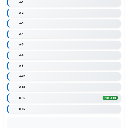
A-1
A-2
A-3
A-4
A-5
A-6
A-8
A-42
A-52
M-40
POPULAR
M-50