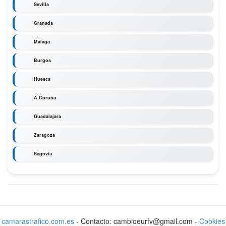
Sevilla
Granada
Málaga
Burgos
Huesca
A Coruña
Guadalajara
Zaragoza
Segovia
camarastrafico.com.es
- Contacto: cambioeurfv@gmail.com -
Cookies